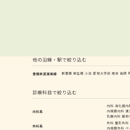
他の沿線・駅で絞り込む
新豊橋
柳生橋
小池
愛知大学前
南栄
高師
豊橋鉄道渥美線
診療科目で絞り込む
内科
消化器内
内視鏡内科
漢
内科系
乳腺内科
緩和
外科
整形外科
外科系
内視鏡外科
ペ