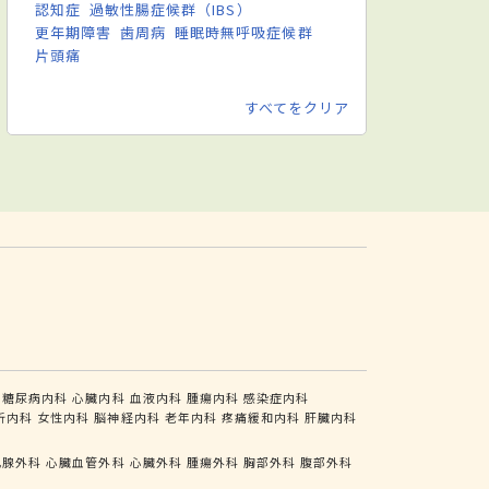
認知症
過敏性腸症候群（IBS）
更年期障害
歯周病
睡眠時無呼吸症候群
片頭痛
すべてをクリア
糖尿病内科
心臓内科
血液内科
腫瘍内科
感染症内科
析内科
女性内科
脳神経内科
老年内科
疼痛緩和内科
肝臓内科
乳腺外科
心臓血管外科
心臓外科
腫瘍外科
胸部外科
腹部外科