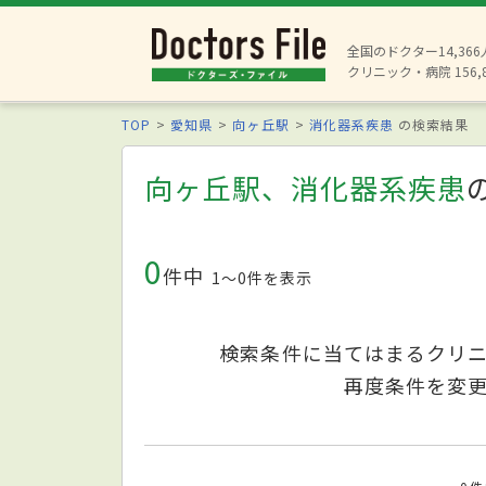
全国のドクター14,36
クリニック・病院 156,
TOP
愛知県
向ヶ丘駅
消化器系疾患
の検索結果
向ヶ丘駅、消化器系疾患
0
件中
1〜0件を表示
検索条件に当てはまるクリ
再度条件を変