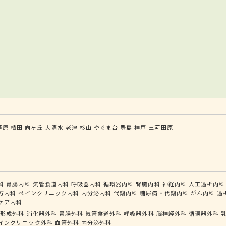
芦原
植田
向ヶ丘
大清水
老津
杉山
やぐま台
豊島
神戸
三河田原
科
胃腸内科
気管食道内科
呼吸器内科
循環器内科
腎臓内科
神経内科
人工透析内科
方内科
ペインクリニック内科
内分泌内科
代謝内科
糖尿病・代謝内科
がん内科
透
ケア内科
形成外科
消化器外科
胃腸外科
気管食道外科
呼吸器外科
脳神経外科
循環器外科
インクリニック外科
血管外科
内分泌外科