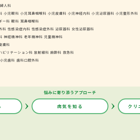
婦人科
科
小児眼科
小児耳鼻咽喉科
小児皮膚科
小児神経内科
小児泌尿器科
小児整形外科
ギー科
眼科
耳鼻咽喉科
外科
性感染症内科
性感染症外科
泌尿器科
女性泌尿器科
科
神経精神科
老年精神科
児童精神科
皮膚科
ハビリテーション科
放射線科
麻酔科
救急科
小児歯科
歯科口腔外科
悩みに寄り添うアプローチ
る
病気を知る
クリ