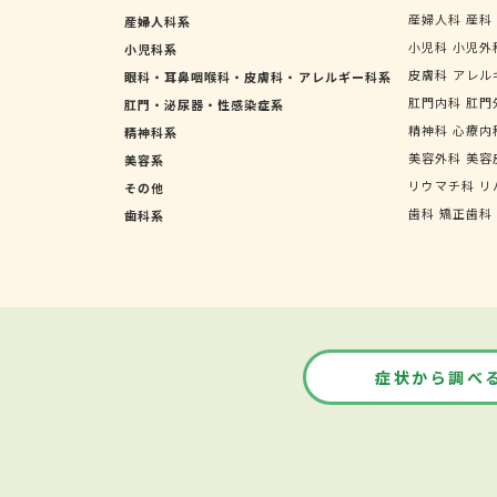
産婦人科
産科
産婦人科系
小児科
小児外
小児科系
皮膚科
アレル
眼科・耳鼻咽喉科・皮膚科・アレルギー科系
肛門内科
肛門
肛門・泌尿器・性感染症系
精神科
心療内
精神科系
美容外科
美容
美容系
リウマチ科
リ
その他
歯科
矯正歯科
歯科系
症状から調べ