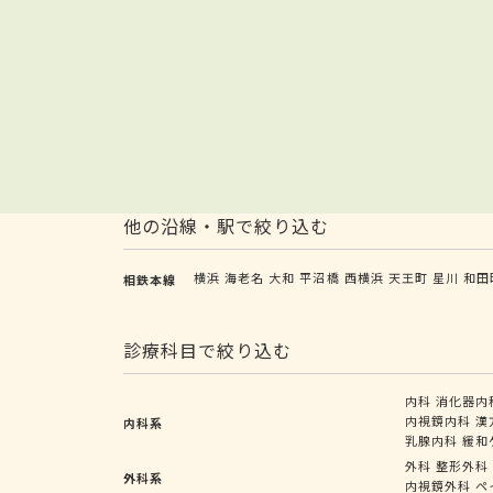
他の沿線・駅で絞り込む
横浜
海老名
大和
平沼橋
西横浜
天王町
星川
和田
相鉄本線
診療科目で絞り込む
内科
消化器内
内視鏡内科
漢
内科系
乳腺内科
緩和
外科
整形外科
外科系
内視鏡外科
ペ