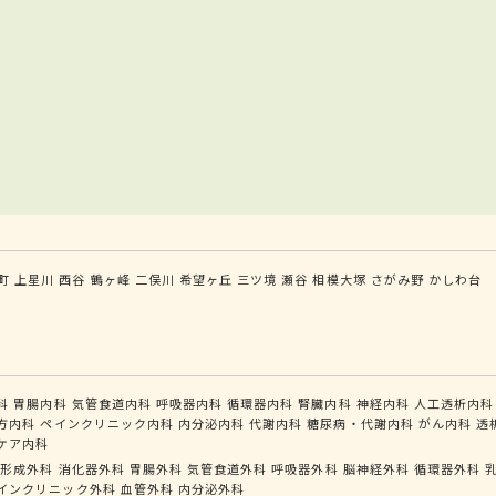
町
上星川
西谷
鶴ヶ峰
二俣川
希望ヶ丘
三ツ境
瀬谷
相模大塚
さがみ野
かしわ台
科
胃腸内科
気管食道内科
呼吸器内科
循環器内科
腎臓内科
神経内科
人工透析内科
方内科
ペインクリニック内科
内分泌内科
代謝内科
糖尿病・代謝内科
がん内科
透
ケア内科
形成外科
消化器外科
胃腸外科
気管食道外科
呼吸器外科
脳神経外科
循環器外科
インクリニック外科
血管外科
内分泌外科