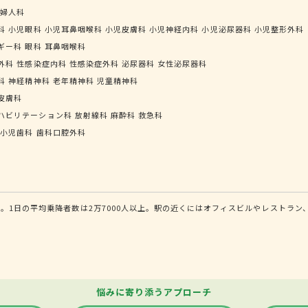
婦人科
科
小児眼科
小児耳鼻咽喉科
小児皮膚科
小児神経内科
小児泌尿器科
小児整形外科
ギー科
眼科
耳鼻咽喉科
外科
性感染症内科
性感染症外科
泌尿器科
女性泌尿器科
科
神経精神科
老年精神科
児童精神科
皮膚科
ハビリテーション科
放射線科
麻酔科
救急科
小児歯科
歯科口腔外科
。1日の平均乗降者数は2万7000人以上。駅の近くにはオフィスビルやレストラ
悩みに寄り添うアプローチ