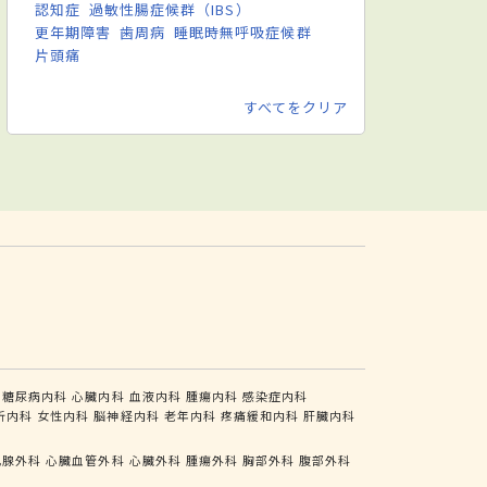
認知症
過敏性腸症候群（IBS）
更年期障害
歯周病
睡眠時無呼吸症候群
片頭痛
すべてをクリア
糖尿病内科
心臓内科
血液内科
腫瘍内科
感染症内科
析内科
女性内科
脳神経内科
老年内科
疼痛緩和内科
肝臓内科
乳腺外科
心臓血管外科
心臓外科
腫瘍外科
胸部外科
腹部外科