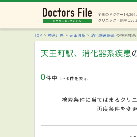
全国のドクター14,36
クリニック・病院 156,
TOP
神奈川県
天王町駅
消化器系疾患
の検索結果
天王町駅、消化器系疾患
0
件中
1〜0件を表示
検索条件に当てはまるクリ
再度条件を変