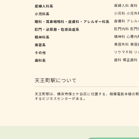
産婦人科
産科
産婦人科系
小児科
小児外
小児科系
皮膚科
アレル
眼科・耳鼻咽喉科・皮膚科・アレルギー科系
肛門内科
肛門
肛門・泌尿器・性感染症系
精神科
心療内
精神科系
美容外科
美容
美容系
リウマチ科
リ
その他
歯科
矯正歯科
歯科系
天王町駅について
天王町駅は、横浜市保土ケ谷区に位置する、相模電鉄本線の駅
するビジネスセンターがある。