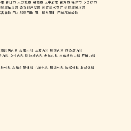
野市
春日市
大野城市
宗像市
太宰府市
古賀市
福津市
うきは市
糟屋郡粕屋町
遠賀郡芦屋町
遠賀郡水巻町
遠賀郡岡垣町
郡香春町
田川郡添田町
田川郡糸田町
田川郡川崎町
糖尿病内科
心臓内科
血液内科
腫瘍内科
感染症内科
析内科
女性内科
脳神経内科
老年内科
疼痛緩和内科
肝臓内科
乳腺外科
心臓血管外科
心臓外科
腫瘍外科
胸部外科
腹部外科