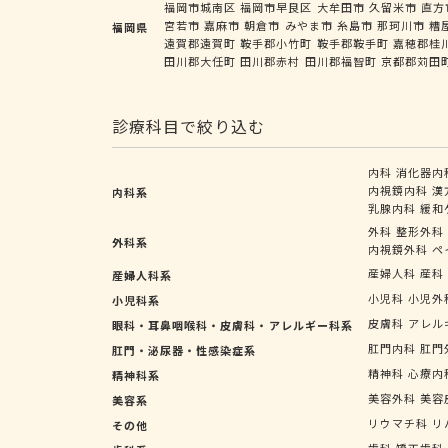
福岡市城南区
福岡市早良区
大牟田市
久留米市
直方
宮若市
嘉麻市
朝倉市
みやま市
糸島市
那珂川市
糟
福岡県
遠賀郡遠賀町
鞍手郡小竹町
鞍手郡鞍手町
嘉穂郡桂
田川郡大任町
田川郡赤村
田川郡福智町
京都郡苅田
診療科目で絞り込む
内科
消化器内
内視鏡内科
漢
内科系
乳腺内科
緩和
外科
整形外科
外科系
内視鏡外科
ペ
産婦人科
産科
産婦人科系
小児科
小児外
小児科系
皮膚科
アレル
眼科・耳鼻咽喉科・皮膚科・アレルギー科系
肛門内科
肛門
肛門・泌尿器・性感染症系
精神科
心療内
精神科系
美容外科
美容
美容系
リウマチ科
リ
その他
歯科
矯正歯科