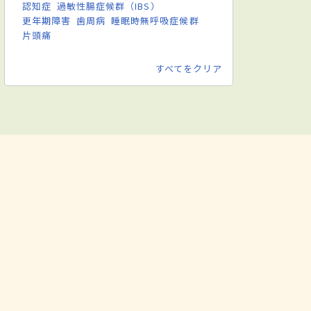
認知症
過敏性腸症候群（IBS）
更年期障害
歯周病
睡眠時無呼吸症候群
片頭痛
すべてをクリア