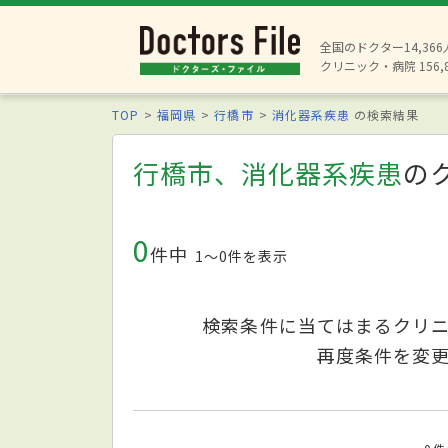
全国のドクター14,36
クリニック・病院 156,
TOP
福岡県
行橋市
消化器系疾患
の検索結果
行橋市、消化器系疾患
の
0
件中
1〜0件を表示
検索条件に当てはまるクリ
再度条件を変