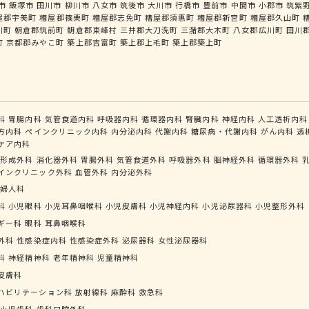
市
飯塚市
田川市
柳川市
八女市
筑後市
大川市
行橋市
豊前市
中間市
小郡市
筑紫
屋郡宇美町
糟屋郡篠栗町
糟屋郡志免町
糟屋郡須惠町
糟屋郡新宮町
糟屋郡久山町
川町
朝倉郡筑前町
朝倉郡東峰村
三井郡大刀洗町
三潴郡大木町
八女郡広川町
田川
町
京都郡みやこ町
築上郡吉富町
築上郡上毛町
築上郡築上町
科
胃腸内科
気管食道内科
呼吸器内科
循環器内科
腎臓内科
神経内科
人工透析内科
方内科
ペインクリニック内科
内分泌内科
代謝内科
糖尿病・代謝内科
がん内科
透
ケア内科
形成外科
消化器外科
胃腸外科
気管食道外科
呼吸器外科
脳神経外科
循環器外科
インクリニック外科
血管外科
内分泌外科
婦人科
科
小児眼科
小児耳鼻咽喉科
小児皮膚科
小児神経内科
小児泌尿器科
小児整形外科
ギー科
眼科
耳鼻咽喉科
外科
性感染症内科
性感染症外科
泌尿器科
女性泌尿器科
科
神経精神科
老年精神科
児童精神科
皮膚科
ハビリテーション科
放射線科
麻酔科
救急科
小児歯科
歯科口腔外科