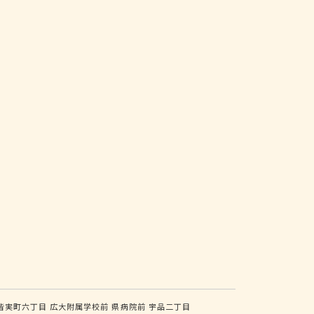
皆実町六丁目
広大附属学校前
県病院前
宇品二丁目