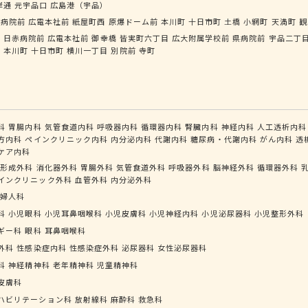
岸通
元宇品口
広島港（宇品）
赤病院前
広電本社前
紙屋町西
原爆ドーム前
本川町
十日市町
土橋
小網町
天満町
観
橋
日赤病院前
広電本社前
御幸橋
皆実町六丁目
広大附属学校前
県病院前
宇品二丁
前
本川町
十日市町
横川一丁目
別院前
寺町
科
胃腸内科
気管食道内科
呼吸器内科
循環器内科
腎臓内科
神経内科
人工透析内科
方内科
ペインクリニック内科
内分泌内科
代謝内科
糖尿病・代謝内科
がん内科
透
ケア内科
形成外科
消化器外科
胃腸外科
気管食道外科
呼吸器外科
脳神経外科
循環器外科
インクリニック外科
血管外科
内分泌外科
婦人科
科
小児眼科
小児耳鼻咽喉科
小児皮膚科
小児神経内科
小児泌尿器科
小児整形外科
ギー科
眼科
耳鼻咽喉科
外科
性感染症内科
性感染症外科
泌尿器科
女性泌尿器科
科
神経精神科
老年精神科
児童精神科
皮膚科
ハビリテーション科
放射線科
麻酔科
救急科