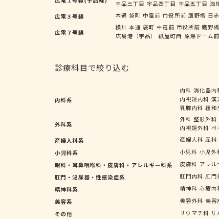
宇品三丁目
宇品四丁目
宇品五丁目
海
本通
袋町
中電前
市役所前
鷹野橋
日
広電３号線
横川
本通
袋町
中電前
市役所前
鷹野
広電７号線
広島港（宇品）
紙屋町西
原爆ドーム
診療科目で絞り込む
内科
消化器内
内視鏡内科
漢
内科系
乳腺内科
緩和
外科
整形外科
外科系
内視鏡外科
ペ
産婦人科
産科
産婦人科系
小児科
小児外
小児科系
皮膚科
アレル
眼科・耳鼻咽喉科・皮膚科・アレルギー科系
肛門内科
肛門
肛門・泌尿器・性感染症系
精神科
心療内
精神科系
美容外科
美容
美容系
リウマチ科
リ
その他