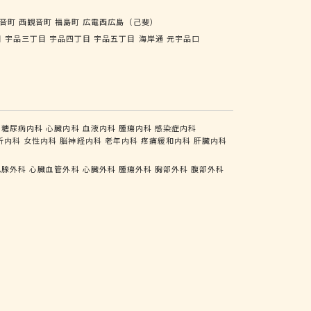
音町
西観音町
福島町
広電西広島（己斐）
目
宇品三丁目
宇品四丁目
宇品五丁目
海岸通
元宇品口
糖尿病内科
心臓内科
血液内科
腫瘍内科
感染症内科
析内科
女性内科
脳神経内科
老年内科
疼痛緩和内科
肝臓内科
乳腺外科
心臓血管外科
心臓外科
腫瘍外科
胸部外科
腹部外科