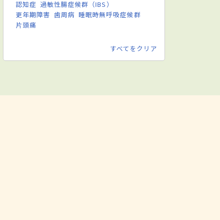
認知症
過敏性腸症候群（IBS）
更年期障害
歯周病
睡眠時無呼吸症候群
片頭痛
すべてをクリア