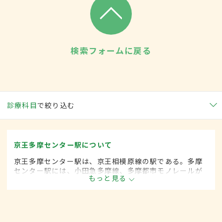
検索フォームに戻る
診療科目
で絞り込む
京王多摩センター駅について
京王多摩センター駅は、京王相模原線の駅である。多摩
センター駅には、小田急多摩線、多摩都市モノレールが
もっと見る
乗り入れており、1日の平均乗降者数は8万6000人を超え
る。駅周辺には多摩ニュータウンの中心地であり、さま
ざまな施設がある。