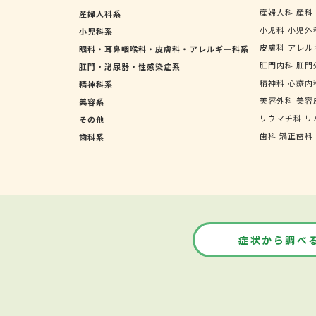
産婦人科
産科
産婦人科系
小児科
小児外
小児科系
皮膚科
アレル
眼科・耳鼻咽喉科・皮膚科・アレルギー科系
肛門内科
肛門
肛門・泌尿器・性感染症系
精神科
心療内
精神科系
美容外科
美容
美容系
リウマチ科
リ
その他
歯科
矯正歯科
歯科系
症状から調べ