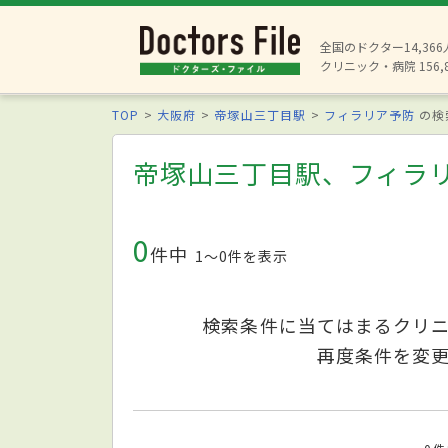
全国のドクター14,36
クリニック・病院 156,
TOP
大阪府
帝塚山三丁目駅
フィラリア予防
の検
帝塚山三丁目駅、フィラ
0
件中
1〜0件を表示
検索条件に当てはまるクリ
再度条件を変