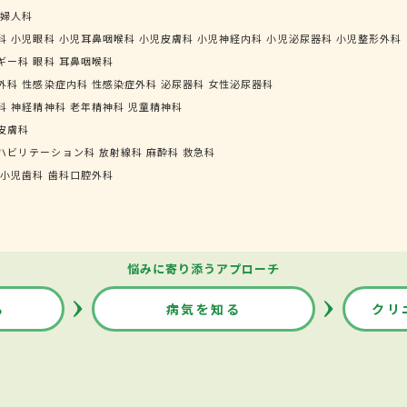
婦人科
科
小児眼科
小児耳鼻咽喉科
小児皮膚科
小児神経内科
小児泌尿器科
小児整形外科
ギー科
眼科
耳鼻咽喉科
外科
性感染症内科
性感染症外科
泌尿器科
女性泌尿器科
科
神経精神科
老年精神科
児童精神科
皮膚科
ハビリテーション科
放射線科
麻酔科
救急科
小児歯科
歯科口腔外科
悩みに寄り添うアプローチ
る
病気を知る
クリ