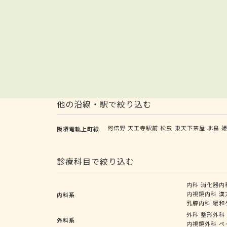
他の沿線・駅で絞り込む
阿倍野
天王寺駅前
松虫
東天下茶屋
北畠
阪堺電軌上町線
診療科目で絞り込む
内科
消化器内
内視鏡内科
漢
内科系
乳腺内科
緩和
外科
整形外科
外科系
内視鏡外科
ペ