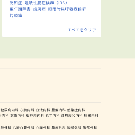
認知症
過敏性腸症候群（IBS）
更年期障害
歯周病
睡眠時無呼吸症候群
片頭痛
すべてをクリア
糖尿病内科
心臓内科
血液内科
腫瘍内科
感染症内科
析内科
女性内科
脳神経内科
老年内科
疼痛緩和内科
肝臓内科
乳腺外科
心臓血管外科
心臓外科
腫瘍外科
胸部外科
腹部外科