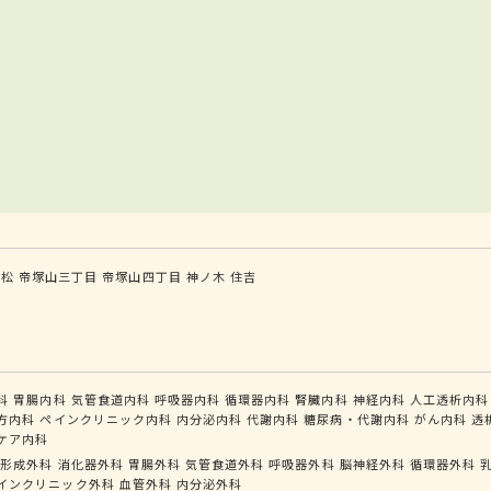
姫松
帝塚山三丁目
帝塚山四丁目
神ノ木
住吉
科
胃腸内科
気管食道内科
呼吸器内科
循環器内科
腎臓内科
神経内科
人工透析内科
方内科
ペインクリニック内科
内分泌内科
代謝内科
糖尿病・代謝内科
がん内科
透
ケア内科
形成外科
消化器外科
胃腸外科
気管食道外科
呼吸器外科
脳神経外科
循環器外科
インクリニック外科
血管外科
内分泌外科