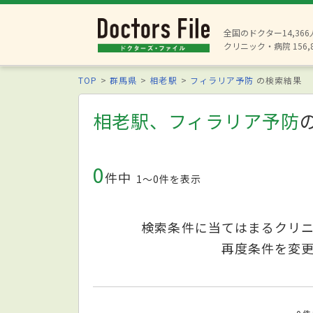
全国のドクター14,36
クリニック・病院 156,
TOP
群馬県
相老駅
フィラリア予防
の検索結果
相老駅、フィラリア予防
0
件中
1〜0件を表示
検索条件に当てはまるクリ
再度条件を変