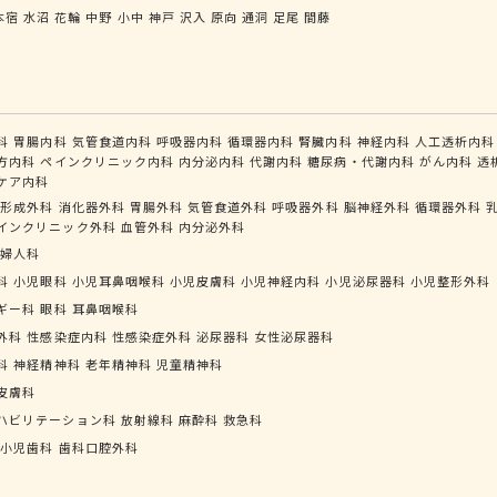
本宿
水沼
花輪
中野
小中
神戸
沢入
原向
通洞
足尾
間藤
科
胃腸内科
気管食道内科
呼吸器内科
循環器内科
腎臓内科
神経内科
人工透析内科
方内科
ペインクリニック内科
内分泌内科
代謝内科
糖尿病・代謝内科
がん内科
透
ケア内科
形成外科
消化器外科
胃腸外科
気管食道外科
呼吸器外科
脳神経外科
循環器外科
インクリニック外科
血管外科
内分泌外科
婦人科
科
小児眼科
小児耳鼻咽喉科
小児皮膚科
小児神経内科
小児泌尿器科
小児整形外科
ギー科
眼科
耳鼻咽喉科
外科
性感染症内科
性感染症外科
泌尿器科
女性泌尿器科
科
神経精神科
老年精神科
児童精神科
皮膚科
ハビリテーション科
放射線科
麻酔科
救急科
小児歯科
歯科口腔外科