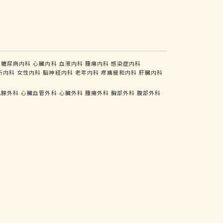
糖尿病内科
心臓内科
血液内科
腫瘍内科
感染症内科
析内科
女性内科
脳神経内科
老年内科
疼痛緩和内科
肝臓内科
乳腺外科
心臓血管外科
心臓外科
腫瘍外科
胸部外科
腹部外科