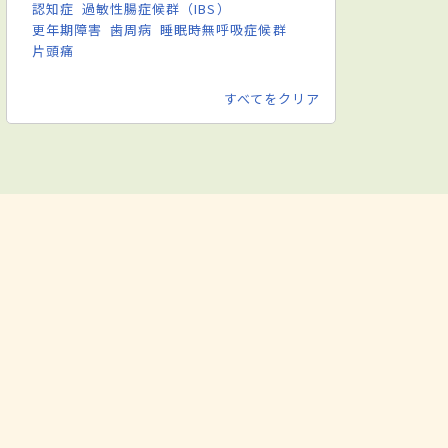
認知症
過敏性腸症候群（IBS）
更年期障害
歯周病
睡眠時無呼吸症候群
片頭痛
すべてをクリア