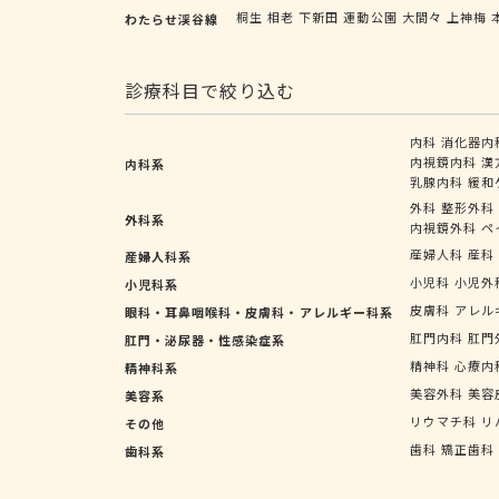
桐生
相老
下新田
運動公園
大間々
上神梅
わたらせ渓谷線
診療科目で絞り込む
内科
消化器内
内視鏡内科
漢
内科系
乳腺内科
緩和
外科
整形外科
外科系
内視鏡外科
ペ
産婦人科
産科
産婦人科系
小児科
小児外
小児科系
皮膚科
アレル
眼科・耳鼻咽喉科・皮膚科・アレルギー科系
肛門内科
肛門
肛門・泌尿器・性感染症系
精神科
心療内
精神科系
美容外科
美容
美容系
リウマチ科
リ
その他
歯科
矯正歯科
歯科系