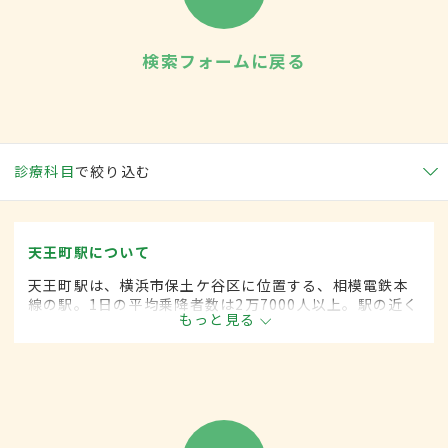
検索フォームに戻る
診療科目
で絞り込む
天王町駅について
天王町駅は、横浜市保土ケ谷区に位置する、相模電鉄本
線の駅。1日の平均乗降者数は2万7000人以上。駅の近く
もっと見る
にはオフィスビルやレストラン、フリーマーケットなど
のイベントも催される公園などが所在するビジネスセン
ターがある。