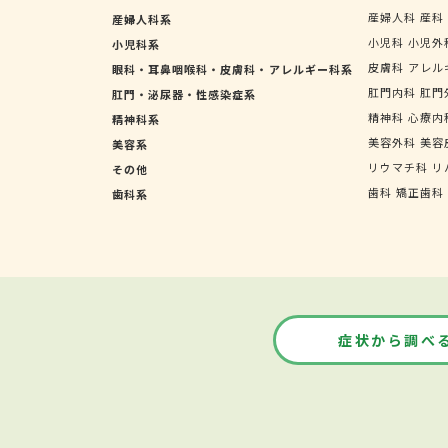
産婦人科
産科
産婦人科系
小児科
小児外
小児科系
皮膚科
アレル
眼科・耳鼻咽喉科・皮膚科・アレルギー科系
肛門内科
肛門
肛門・泌尿器・性感染症系
精神科
心療内
精神科系
美容外科
美容
美容系
リウマチ科
リ
その他
歯科
矯正歯科
歯科系
症状から調べ