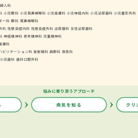
婦人科
科
小児眼科
小児耳鼻咽喉科
小児皮膚科
小児神経内科
小児泌尿器科
小児整形外科
ギー科
眼科
耳鼻咽喉科
外科
性感染症内科
性感染症外科
泌尿器科
女性泌尿器科
科
神経精神科
老年精神科
児童精神科
皮膚科
ハビリテーション科
放射線科
麻酔科
救急科
小児歯科
歯科口腔外科
悩みに寄り添うアプローチ
る
病気を知る
クリ