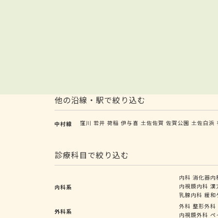
他の沿線・駅で絞り込む
窪川
若井
荷稲
伊与喜
土佐佐賀
佐賀公園
土佐白浜
中村線
診療科目で絞り込む
内科
消化器内
内視鏡内科
漢
内科系
乳腺内科
緩和
外科
整形外科
外科系
内視鏡外科
ペ