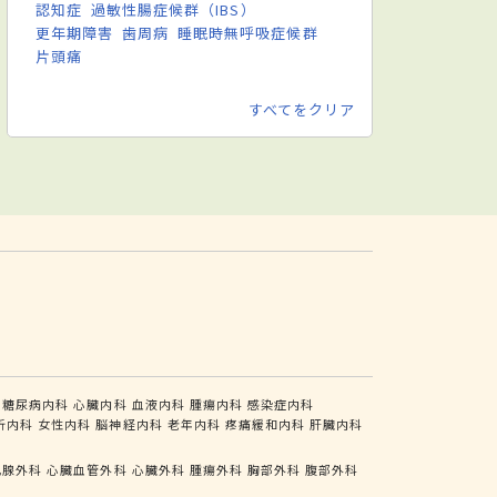
認知症
過敏性腸症候群（IBS）
更年期障害
歯周病
睡眠時無呼吸症候群
片頭痛
すべてをクリア
糖尿病内科
心臓内科
血液内科
腫瘍内科
感染症内科
析内科
女性内科
脳神経内科
老年内科
疼痛緩和内科
肝臓内科
乳腺外科
心臓血管外科
心臓外科
腫瘍外科
胸部外科
腹部外科