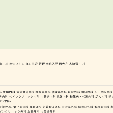
有井川
土佐上川口
海の王迎
浮鞭
土佐入野
西大方
古津賀
中村
科
胃腸内科
気管食道内科
呼吸器内科
循環器内科
腎臓内科
神経内科
人工透析内科
方内科
ペインクリニック内科
内分泌内科
代謝内科
糖尿病・代謝内科
がん内科
透
ケア内科
形成外科
消化器外科
胃腸外科
気管食道外科
呼吸器外科
脳神経外科
循環器外科
インクリニック外科
血管外科
内分泌外科