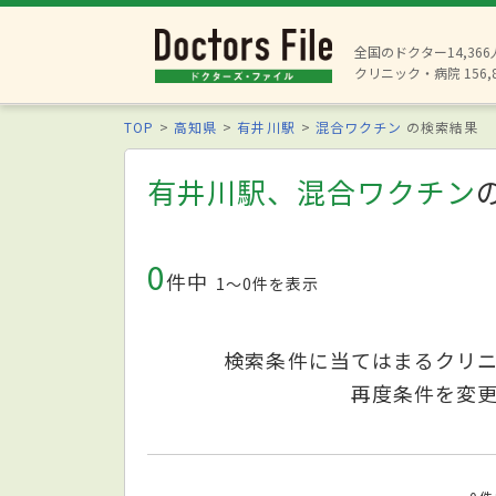
全国のドクター14,36
クリニック・病院 156,
TOP
高知県
有井川駅
混合ワクチン
の検索結果
有井川駅、混合ワクチン
0
件中
1〜0件を表示
検索条件に当てはまるクリ
再度条件を変