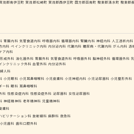
賀茂郡南伊豆町
賀茂郡松崎町
賀茂郡西伊豆町
田方郡函南町
駿東郡清水町
駿東郡
科
胃腸内科
気管食道内科
呼吸器内科
循環器内科
腎臓内科
神経内科
人工透析内科
方内科
ペインクリニック内科
内分泌内科
代謝内科
糖尿病・代謝内科
がん内科
透
ケア内科
形成外科
消化器外科
胃腸外科
気管食道外科
呼吸器外科
脳神経外科
循環器外科
インクリニック外科
血管外科
内分泌外科
婦人科
科
小児眼科
小児耳鼻咽喉科
小児皮膚科
小児神経内科
小児泌尿器科
小児整形外科
ギー科
眼科
耳鼻咽喉科
外科
性感染症内科
性感染症外科
泌尿器科
女性泌尿器科
科
神経精神科
老年精神科
児童精神科
皮膚科
ハビリテーション科
放射線科
麻酔科
救急科
小児歯科
歯科口腔外科