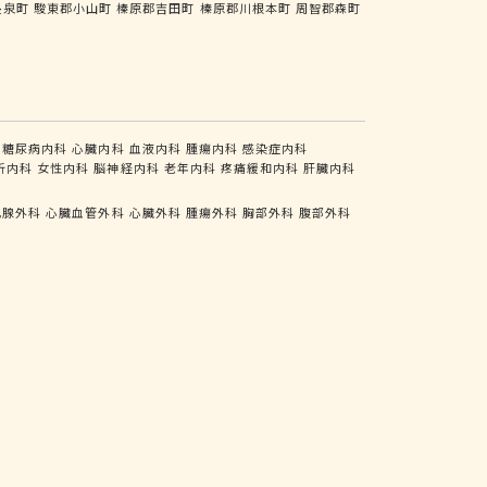
長泉町
駿東郡小山町
榛原郡吉田町
榛原郡川根本町
周智郡森町
糖尿病内科
心臓内科
血液内科
腫瘍内科
感染症内科
析内科
女性内科
脳神経内科
老年内科
疼痛緩和内科
肝臓内科
乳腺外科
心臓血管外科
心臓外科
腫瘍外科
胸部外科
腹部外科