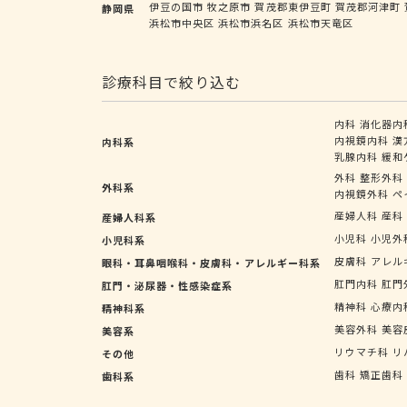
伊豆の国市
牧之原市
賀茂郡東伊豆町
賀茂郡河津町
静岡県
浜松市中央区
浜松市浜名区
浜松市天竜区
診療科目で絞り込む
内科
消化器内
内視鏡内科
漢
内科系
乳腺内科
緩和
外科
整形外科
外科系
内視鏡外科
ペ
産婦人科
産科
産婦人科系
小児科
小児外
小児科系
皮膚科
アレル
眼科・耳鼻咽喉科・皮膚科・アレルギー科系
肛門内科
肛門
肛門・泌尿器・性感染症系
精神科
心療内
精神科系
美容外科
美容
美容系
リウマチ科
リ
その他
歯科
矯正歯科
歯科系