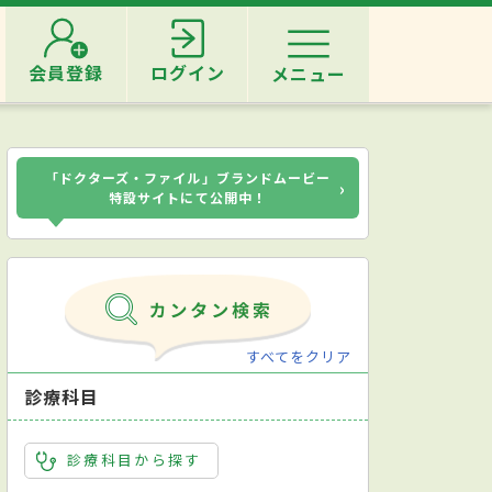
会員登録
ログイン
メニュー
「ドクターズ・ファイル」ブランドムービー
›
特設サイトにて公開中！
すべてをクリア
診療科目
診療科目から探す