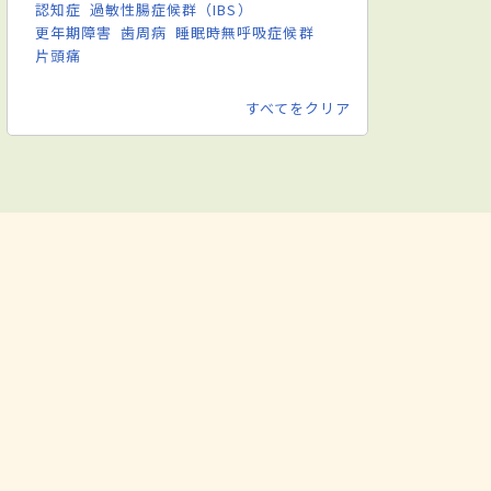
認知症
過敏性腸症候群（IBS）
更年期障害
歯周病
睡眠時無呼吸症候群
片頭痛
すべてをクリア