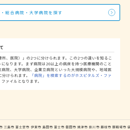
院・総合病院・大学病院を探す
て
療所、医院）」の2つに分けられます。この2つの違いを知るこ
うになります。まず病院は20以上の病床を持つ医療機関のこと
立病院、大学病院、企業立病院といった大規模病院や、地域医
に分けられます。
「病院」を検索するのがホスピタルズ・ファ
・ファイルとなります。
市
三島市
富士宮市
伊東市
島田市
富士市
磐田市
焼津市
掛川市
藤枝市
御殿場市