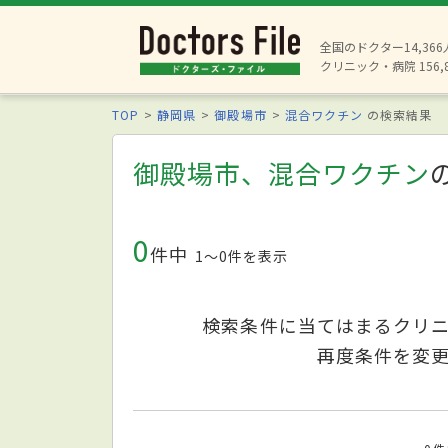
全国のドクター14,36
クリニック・病院 156,
TOP
静岡県
御殿場市
混合ワクチン
の検索結果
御殿場市、混合ワクチン
0
件中
1〜0件を表示
検索条件に当てはまるクリ
再度条件を変