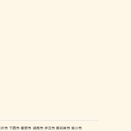
袋井市
下田市
裾野市
湖西市
伊豆市
御前崎市
菊川市