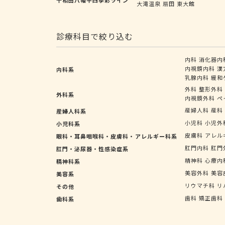
大滝温泉
扇田
東大館
診療科目で絞り込む
内科
消化器内
内視鏡内科
漢
内科系
乳腺内科
緩和
外科
整形外科
外科系
内視鏡外科
ペ
産婦人科
産科
産婦人科系
小児科
小児外
小児科系
皮膚科
アレル
眼科・耳鼻咽喉科・皮膚科・アレルギー科系
肛門内科
肛門
肛門・泌尿器・性感染症系
精神科
心療内
精神科系
美容外科
美容
美容系
リウマチ科
リ
その他
歯科
矯正歯科
歯科系