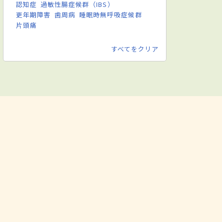
認知症
過敏性腸症候群（IBS）
更年期障害
歯周病
睡眠時無呼吸症候群
片頭痛
すべてをクリア