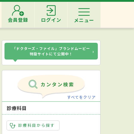
会員登録
ログイン
メニュー
「ドクターズ・ファイル」ブランドムービー
›
特設サイトにて公開中！
すべてをクリア
診療科目
診療科目から探す