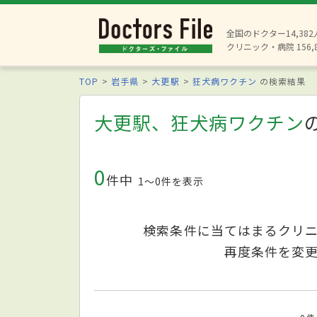
全国のドクター14,38
クリニック・病院 156,
TOP
岩手県
大更駅
狂犬病ワクチン
の検索結果
大更駅、狂犬病ワクチン
0
件中
1〜0件を表示
検索条件に当てはまるクリ
再度条件を変