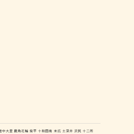
陸中大里
鹿角花輪
柴平
十和田南
末広
土深井
沢尻
十二所