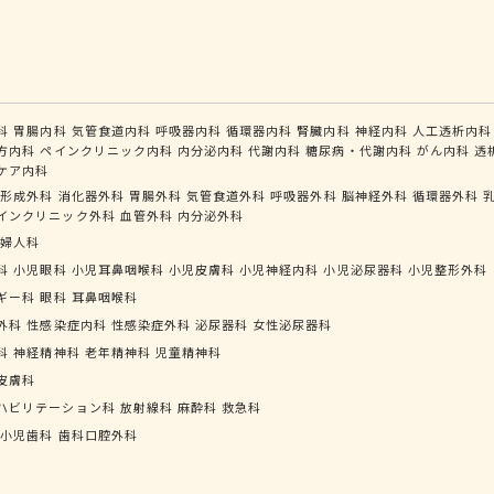
科
胃腸内科
気管食道内科
呼吸器内科
循環器内科
腎臓内科
神経内科
人工透析内科
方内科
ペインクリニック内科
内分泌内科
代謝内科
糖尿病・代謝内科
がん内科
透
ケア内科
形成外科
消化器外科
胃腸外科
気管食道外科
呼吸器外科
脳神経外科
循環器外科
インクリニック外科
血管外科
内分泌外科
婦人科
科
小児眼科
小児耳鼻咽喉科
小児皮膚科
小児神経内科
小児泌尿器科
小児整形外科
ギー科
眼科
耳鼻咽喉科
外科
性感染症内科
性感染症外科
泌尿器科
女性泌尿器科
科
神経精神科
老年精神科
児童精神科
皮膚科
ハビリテーション科
放射線科
麻酔科
救急科
小児歯科
歯科口腔外科