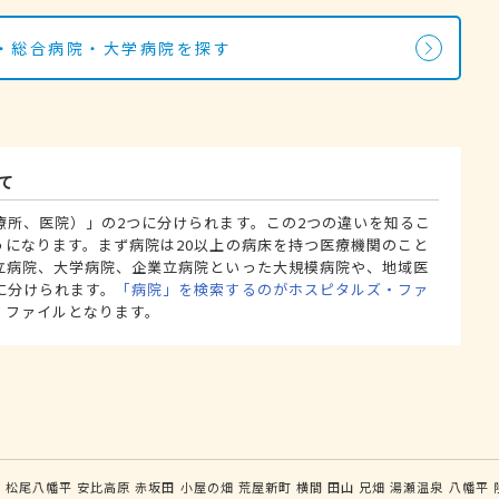
・総合病院・大学病院を探す
て
療所、医院）」の2つに分けられます。この2つの違いを知るこ
うになります。まず病院は20以上の病床を持つ医療機関のこと
立病院、大学病院、企業立病院といった大規模病院や、地域医
に分けられます。
「病院」を検索するのがホスピタルズ・ファ
・ファイルとなります。
森
松尾八幡平
安比高原
赤坂田
小屋の畑
荒屋新町
横間
田山
兄畑
湯瀬温泉
八幡平