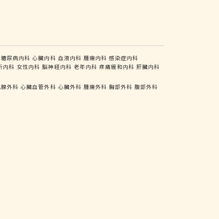
糖尿病内科
心臓内科
血液内科
腫瘍内科
感染症内科
析内科
女性内科
脳神経内科
老年内科
疼痛緩和内科
肝臓内科
乳腺外科
心臓血管外科
心臓外科
腫瘍外科
胸部外科
腹部外科