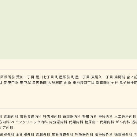
川区役所前
荒川二丁目
荒川七丁目
町屋駅前
町屋二丁目
東尾久三丁目
熊野前
宮ノ
目
新庚申塚
庚申塚
巣鴨新田
大塚駅前
向原
東池袋四丁目
都電雑司ヶ谷
鬼子母神
科
胃腸内科
気管食道内科
呼吸器内科
循環器内科
腎臓内科
神経内科
人工透析内科
方内科
ペインクリニック内科
内分泌内科
代謝内科
糖尿病・代謝内科
がん内科
透
ケア内科
形成外科
消化器外科
胃腸外科
気管食道外科
呼吸器外科
脳神経外科
循環器外科