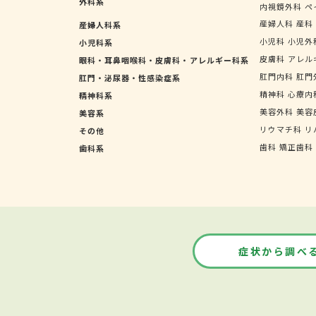
外科系
内視鏡外科
ペ
産婦人科
産科
産婦人科系
小児科
小児外
小児科系
皮膚科
アレル
眼科・耳鼻咽喉科・皮膚科・アレルギー科系
肛門内科
肛門
肛門・泌尿器・性感染症系
精神科
心療内
精神科系
美容外科
美容
美容系
リウマチ科
リ
その他
歯科
矯正歯科
歯科系
症状から調べ