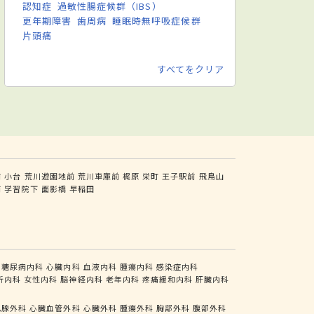
認知症
過敏性腸症候群（IBS）
更年期障害
歯周病
睡眠時無呼吸症候群
片頭痛
すべてをクリア
前
小台
荒川遊園地前
荒川車庫前
梶原
栄町
王子駅前
飛鳥山
前
学習院下
面影橋
早稲田
糖尿病内科
心臓内科
血液内科
腫瘍内科
感染症内科
析内科
女性内科
脳神経内科
老年内科
疼痛緩和内科
肝臓内科
乳腺外科
心臓血管外科
心臓外科
腫瘍外科
胸部外科
腹部外科