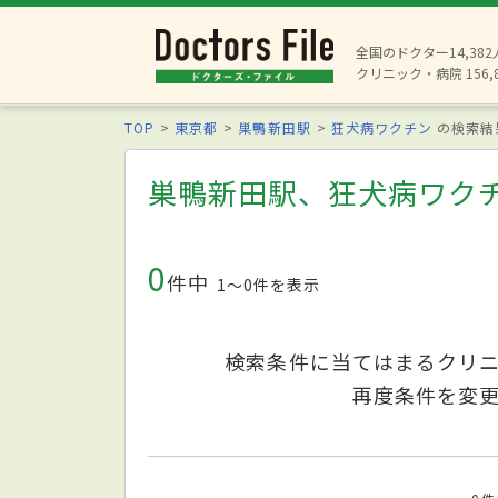
全国のドクター14,38
クリニック・病院 156,
TOP
東京都
巣鴨新田駅
狂犬病ワクチン
の検索結
巣鴨新田駅、狂犬病ワク
0
件中
1〜0件を表示
検索条件に当てはまるクリ
再度条件を変