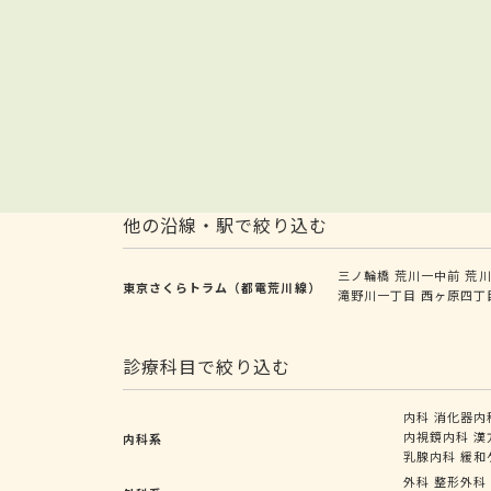
他の沿線・駅で絞り込む
三ノ輪橋
荒川一中前
荒
東京さくらトラム（都電荒川線）
滝野川一丁目
西ヶ原四丁
診療科目で絞り込む
内科
消化器内
内視鏡内科
漢
内科系
乳腺内科
緩和
外科
整形外科