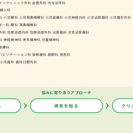
インクリニック外科
血管外科
内分泌外科
婦人科
科
小児眼科
小児耳鼻咽喉科
小児皮膚科
小児神経内科
小児泌尿器科
小児整形外科
ギー科
眼科
耳鼻咽喉科
外科
性感染症内科
性感染症外科
泌尿器科
女性泌尿器科
科
神経精神科
老年精神科
児童精神科
皮膚科
ハビリテーション科
放射線科
麻酔科
救急科
小児歯科
歯科口腔外科
悩みに寄り添うアプローチ
る
病気を知る
クリ