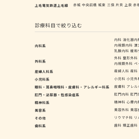
赤城
中央前橋
城東
三俣
片貝
上泉
赤
上毛電気鉄道上毛線
診療科目で絞り込む
内科
消化器内
内視鏡内科
漢
内科系
乳腺内科
緩和
外科
整形外科
外科系
内視鏡外科
ペ
産婦人科
産科
産婦人科系
小児科
小児外
小児科系
皮膚科
アレル
眼科・耳鼻咽喉科・皮膚科・アレルギー科系
肛門内科
肛門
肛門・泌尿器・性感染症系
精神科
心療内
精神科系
美容外科
美容
美容系
リウマチ科
リ
その他
歯科
矯正歯科
歯科系