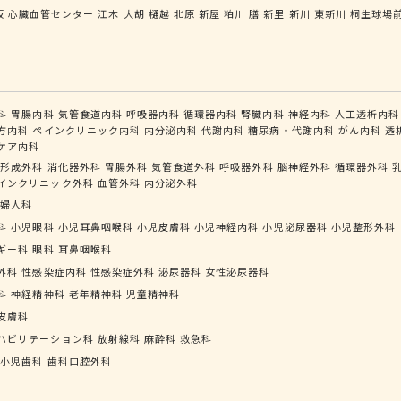
坂
心臓血管センター
江木
大胡
樋越
北原
新屋
粕川
膳
新里
新川
東新川
桐生球場
科
胃腸内科
気管食道内科
呼吸器内科
循環器内科
腎臓内科
神経内科
人工透析内科
方内科
ペインクリニック内科
内分泌内科
代謝内科
糖尿病・代謝内科
がん内科
透
ケア内科
形成外科
消化器外科
胃腸外科
気管食道外科
呼吸器外科
脳神経外科
循環器外科
インクリニック外科
血管外科
内分泌外科
婦人科
科
小児眼科
小児耳鼻咽喉科
小児皮膚科
小児神経内科
小児泌尿器科
小児整形外科
ギー科
眼科
耳鼻咽喉科
外科
性感染症内科
性感染症外科
泌尿器科
女性泌尿器科
科
神経精神科
老年精神科
児童精神科
皮膚科
ハビリテーション科
放射線科
麻酔科
救急科
小児歯科
歯科口腔外科