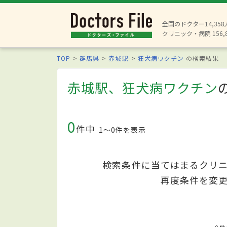
全国のドクター14,35
クリニック・病院 156,
TOP
群馬県
赤城駅
狂犬病ワクチン
の検索結果
赤城駅、狂犬病ワクチン
0
件中
1〜0件を表示
検索条件に当てはまるクリ
再度条件を変