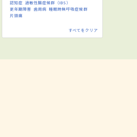
認知症
過敏性腸症候群（IBS）
更年期障害
歯周病
睡眠時無呼吸症候群
片頭痛
すべてをクリア