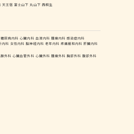
前
天王宿
富士山下
丸山下
西桐生
糖尿病内科
心臓内科
血液内科
腫瘍内科
感染症内科
析内科
女性内科
脳神経内科
老年内科
疼痛緩和内科
肝臓内科
乳腺外科
心臓血管外科
心臓外科
腫瘍外科
胸部外科
腹部外科