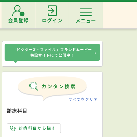
会員登録
ログイン
メニュー
「ドクターズ・ファイル」ブランドムービー
›
特設サイトにて公開中！
すべてをクリア
診療科目
診療科目から探す