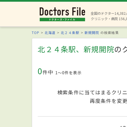
全国のドクター14,38
クリニック・病院 156,
TOP
北海道
北２４条駅
新規開院
の検索結果
北２４条駅、新規開院
の
0
件中
1〜0件を表示
検索条件に当てはまるクリ
再度条件を変