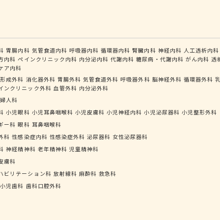
科
胃腸内科
気管食道内科
呼吸器内科
循環器内科
腎臓内科
神経内科
人工透析内科
方内科
ペインクリニック内科
内分泌内科
代謝内科
糖尿病・代謝内科
がん内科
透
ケア内科
形成外科
消化器外科
胃腸外科
気管食道外科
呼吸器外科
脳神経外科
循環器外科
インクリニック外科
血管外科
内分泌外科
婦人科
科
小児眼科
小児耳鼻咽喉科
小児皮膚科
小児神経内科
小児泌尿器科
小児整形外科
ギー科
眼科
耳鼻咽喉科
外科
性感染症内科
性感染症外科
泌尿器科
女性泌尿器科
科
神経精神科
老年精神科
児童精神科
皮膚科
ハビリテーション科
放射線科
麻酔科
救急科
小児歯科
歯科口腔外科