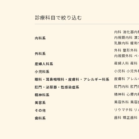
診療科目で絞り込む
内科
消化器内
内視鏡内科
漢
内科系
乳腺内科
緩和
外科
整形外科
外科系
内視鏡外科
ペ
産婦人科
産科
産婦人科系
小児科
小児外
小児科系
皮膚科
アレル
眼科・耳鼻咽喉科・皮膚科・アレルギー科系
肛門内科
肛門
肛門・泌尿器・性感染症系
精神科
心療内
精神科系
美容外科
美容
美容系
リウマチ科
リ
その他
歯科
矯正歯科
歯科系