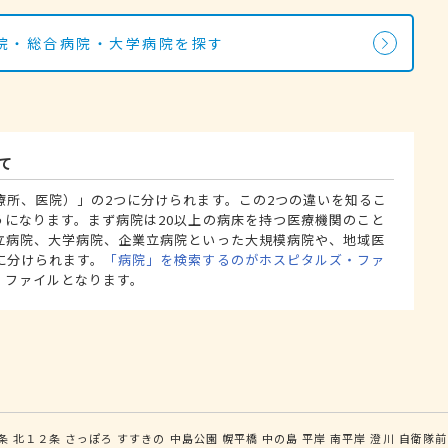
院・総合病院・大学病院を探す
て
療所、医院）」の2つに分けられます。この2つの違いを知るこ
うになります。まず病院は20以上の病床を持つ医療機関のこと
立病院、大学病院、企業立病院といった大規模病院や、地域医
に分けられます。
「病院」を検索するのがホスピタルズ・ファ
・ファイルとなります。
条
北１２条
さっぽろ
すすきの
中島公園
幌平橋
中の島
平岸
南平岸
澄川
自衛隊前