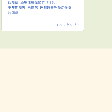
認知症
過敏性腸症候群（IBS）
更年期障害
歯周病
睡眠時無呼吸症候群
片頭痛
すべてをクリア