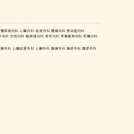
糖尿病内科
心臓内科
血液内科
腫瘍内科
感染症内科
析内科
女性内科
脳神経内科
老年内科
疼痛緩和内科
肝臓内科
乳腺外科
心臓血管外科
心臓外科
腫瘍外科
胸部外科
腹部外科