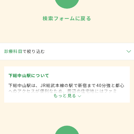
検索フォームに戻る
診療科目
で絞り込む
下総中山駅について
下総中山駅は、JR総武本線の駅で新宿まで40分強と都心
へのアクセスが便利なため、周辺の住宅地にはファミ
もっと見る
リー層も多く暮らす。浅草のような佇まいを見せるお寺
など、古い町並みが楽しめるのも魅力のひとつ。