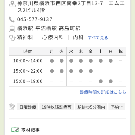
神奈川県横浜市西区南幸2丁目13-7 エムエ
ス2ビル4階
045-577-9137
横浜駅 平沼橋駅 高島町駅
精神科
心療内科
内科
すべて見る
時間
月
火
水
木
金
土
日
祝
10:00～14:00
●
●
●
●
●
●
●
－
15:00～22:00
●
●
●
●
●
－
－
－
15:00～19:00
－
－
－
－
－
●
●
－
診療時間の詳細はこちら
日曜診療
19時以降診療可
駅徒歩5分圏内
予約可
日
取材記事