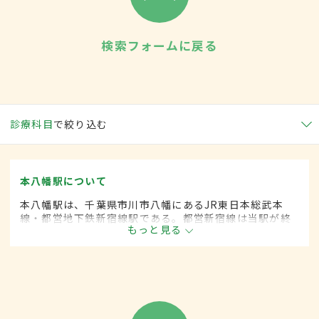
検索フォームに戻る
診療科目
で絞り込む
本八幡駅について
本八幡駅は、千葉県市川市八幡にあるJR東日本総武本
線・都営地下鉄新宿線駅である。都営新宿線は当駅が終
もっと見る
着駅であり、かつJR総武本線との接続駅となっている。
周辺には金融機関・行政機関・商業施設が立ち並び、多
くの面で市の中心となっている。