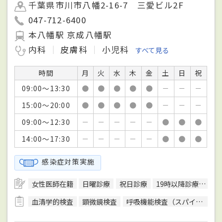
千葉県市川市八幡2-16-7 三愛ビル2F
047-712-6400
本八幡駅 京成八幡駅
内科
皮膚科
小児科
すべて見る
時間
月
火
水
木
金
土
日
祝
09:00～13:30
●
●
●
●
●
－
－
－
15:00～20:00
●
●
●
●
●
－
－
－
09:00～12:30
－
－
－
－
－
●
●
●
14:00～17:30
－
－
－
－
－
●
●
●
感染症対策実施
女性医師在籍
日曜診療
祝日診療
19時以降診療可
駅
血清学的検査
顕微鏡検査
呼吸機能検査（スパイロメトリー）