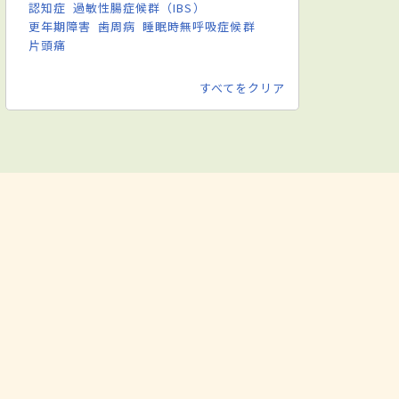
認知症
過敏性腸症候群（IBS）
更年期障害
歯周病
睡眠時無呼吸症候群
片頭痛
すべてをクリア