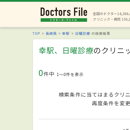
全国のドクター14,36
クリニック・病院 156,
TOP
長崎県
幸駅
日曜診療
の検索結果
幸駅、日曜診療
のクリニ
0
件中
1〜0件を表示
検索条件に当てはまるクリ
再度条件を変