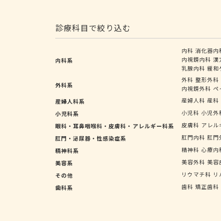
診療科目で絞り込む
内科
消化器内
内視鏡内科
漢
内科系
乳腺内科
緩和
外科
整形外科
外科系
内視鏡外科
ペ
産婦人科
産科
産婦人科系
小児科
小児外
小児科系
皮膚科
アレル
眼科・耳鼻咽喉科・皮膚科・アレルギー科系
肛門内科
肛門
肛門・泌尿器・性感染症系
精神科
心療内
精神科系
美容外科
美容
美容系
リウマチ科
リ
その他
歯科
矯正歯科
歯科系