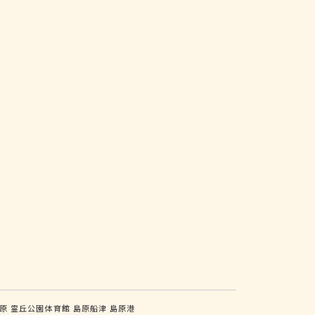
原
霊丘公園体育館
島原船津
島原港