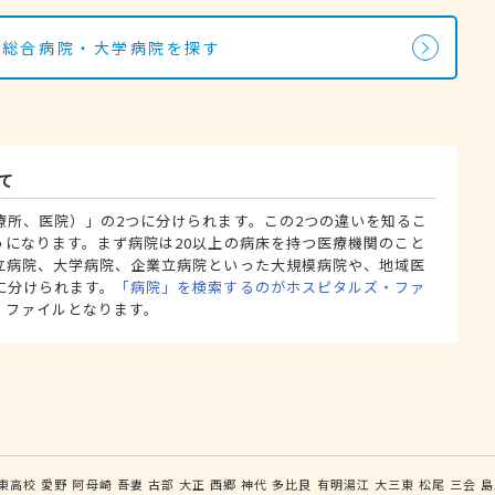
・総合病院・大学病院を探す
て
療所、医院）」の2つに分けられます。この2つの違いを知るこ
うになります。まず病院は20以上の病床を持つ医療機関のこと
立病院、大学病院、企業立病院といった大規模病院や、地域医
に分けられます。
「病院」を検索するのがホスピタルズ・ファ
・ファイルとなります。
東高校
愛野
阿母崎
吾妻
古部
大正
西郷
神代
多比良
有明湯江
大三東
松尾
三会
島