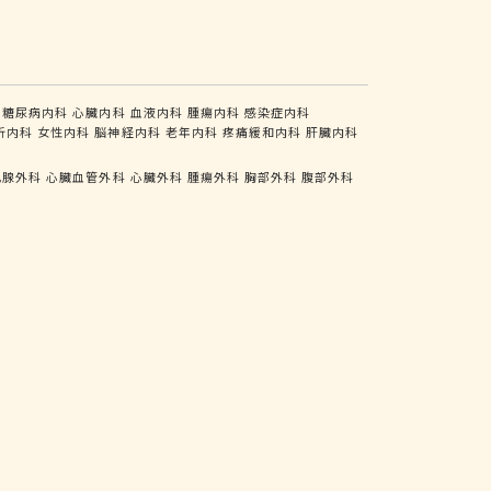
糖尿病内科
心臓内科
血液内科
腫瘍内科
感染症内科
析内科
女性内科
脳神経内科
老年内科
疼痛緩和内科
肝臓内科
乳腺外科
心臓血管外科
心臓外科
腫瘍外科
胸部外科
腹部外科