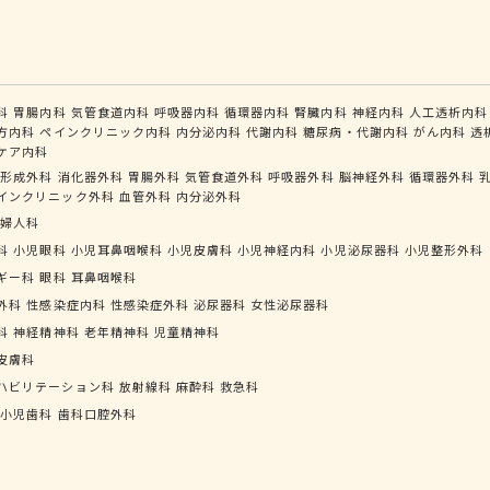
科
胃腸内科
気管食道内科
呼吸器内科
循環器内科
腎臓内科
神経内科
人工透析内科
方内科
ペインクリニック内科
内分泌内科
代謝内科
糖尿病・代謝内科
がん内科
透
ケア内科
形成外科
消化器外科
胃腸外科
気管食道外科
呼吸器外科
脳神経外科
循環器外科
インクリニック外科
血管外科
内分泌外科
婦人科
科
小児眼科
小児耳鼻咽喉科
小児皮膚科
小児神経内科
小児泌尿器科
小児整形外科
ギー科
眼科
耳鼻咽喉科
外科
性感染症内科
性感染症外科
泌尿器科
女性泌尿器科
科
神経精神科
老年精神科
児童精神科
皮膚科
ハビリテーション科
放射線科
麻酔科
救急科
小児歯科
歯科口腔外科