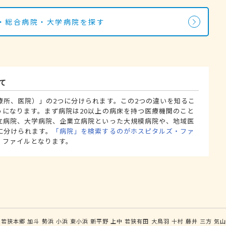
・総合病院・大学病院を探す
て
療所、医院）」の2つに分けられます。この2つの違いを知るこ
うになります。まず病院は20以上の病床を持つ医療機関のこと
立病院、大学病院、企業立病院といった大規模病院や、地域医
に分けられます。
「病院」を検索するのがホスピタルズ・ファ
・ファイルとなります。
若狭本郷
加斗
勢浜
小浜
東小浜
新平野
上中
若狭有田
大鳥羽
十村
藤井
三方
気