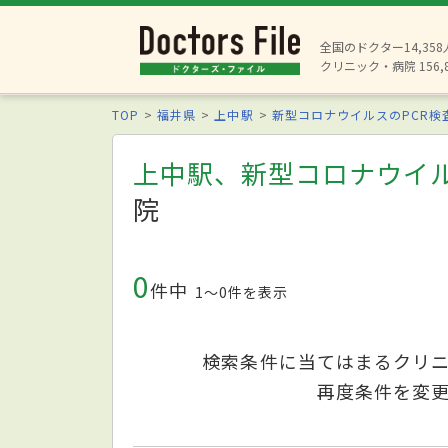
全国のドクター14,35
クリニック・病院 156,
TOP
福井県
上中駅
新型コロナウイルスのPCR検
上中駅、新型コロナウイル
院
0
件中
1〜0件を表示
検索条件に当てはまるクリ
再度条件を変