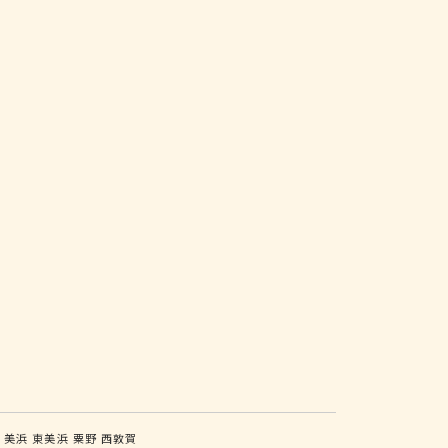
山
美浜
東美浜
粟野
西敦賀