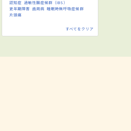
認知症
過敏性腸症候群（IBS）
更年期障害
歯周病
睡眠時無呼吸症候群
片頭痛
すべてをクリア