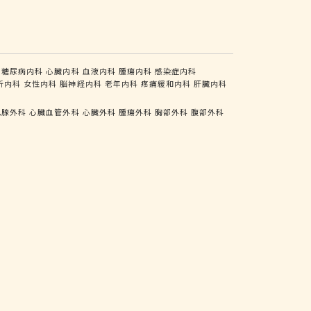
糖尿病内科
心臓内科
血液内科
腫瘍内科
感染症内科
析内科
女性内科
脳神経内科
老年内科
疼痛緩和内科
肝臓内科
乳腺外科
心臓血管外科
心臓外科
腫瘍外科
胸部外科
腹部外科