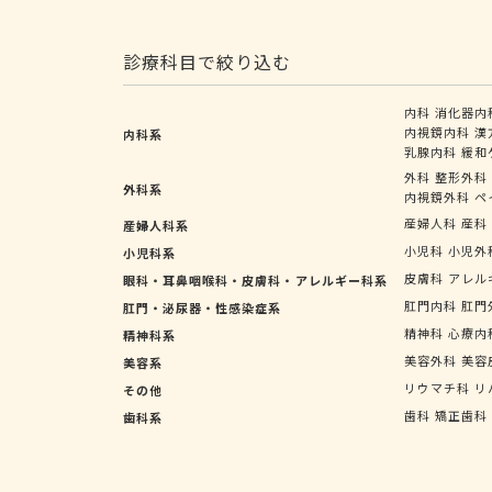
診療科目で絞り込む
内科
消化器内
内視鏡内科
漢
内科系
乳腺内科
緩和
外科
整形外科
外科系
内視鏡外科
ペ
産婦人科
産科
産婦人科系
小児科
小児外
小児科系
皮膚科
アレル
眼科・耳鼻咽喉科・皮膚科・アレルギー科系
肛門内科
肛門
肛門・泌尿器・性感染症系
精神科
心療内
精神科系
美容外科
美容
美容系
リウマチ科
リ
その他
歯科
矯正歯科
歯科系