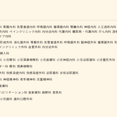
科
胃腸内科
気管食道内科
呼吸器内科
循環器内科
腎臓内科
神経内科
人工透析内科
方内科
ペインクリニック内科
内分泌内科
代謝内科
糖尿病・代謝内科
がん内科
透
ケア内科
形成外科
消化器外科
胃腸外科
気管食道外科
呼吸器外科
脳神経外科
循環器外科
インクリニック外科
血管外科
内分泌外科
婦人科
科
小児眼科
小児耳鼻咽喉科
小児皮膚科
小児神経内科
小児泌尿器科
小児整形外科
ギー科
眼科
耳鼻咽喉科
外科
性感染症内科
性感染症外科
泌尿器科
女性泌尿器科
科
神経精神科
老年精神科
児童精神科
皮膚科
ハビリテーション科
放射線科
麻酔科
救急科
小児歯科
歯科口腔外科