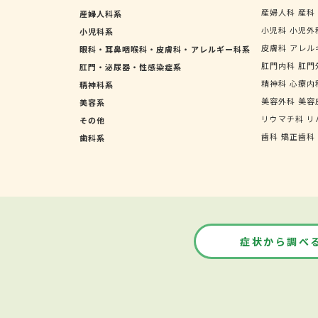
産婦人科
産科
産婦人科系
小児科
小児外
小児科系
皮膚科
アレル
眼科・耳鼻咽喉科・皮膚科・アレルギー科系
肛門内科
肛門
肛門・泌尿器・性感染症系
精神科
心療内
精神科系
美容外科
美容
美容系
リウマチ科
リ
その他
歯科
矯正歯科
歯科系
症状から調べ