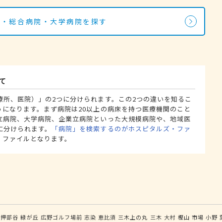
院・総合病院・大学病院を探す
て
療所、医院）」の2つに分けられます。この2つの違いを知るこ
うになります。まず病院は20以上の病床を持つ医療機関のこと
立病院、大学病院、企業立病院といった大規模病院や、地域医
に分けられます。
「病院」を検索するのがホスピタルズ・ファ
・ファイルとなります。
押部谷
緑が丘
広野ゴルフ場前
志染
恵比須
三木上の丸
三木
大村
樫山
市場
小野