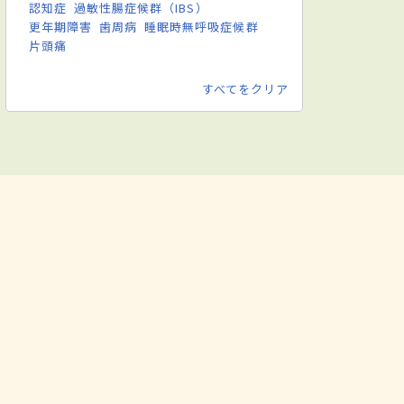
認知症
過敏性腸症候群（IBS）
更年期障害
歯周病
睡眠時無呼吸症候群
片頭痛
すべてをクリア