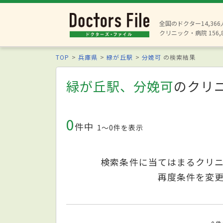
全国のドクター14,36
クリニック・病院 156,
TOP
兵庫県
緑が丘駅
分娩可
の検索結果
緑が丘駅、分娩可
のクリ
0
件中
1〜0件を表示
検索条件に当てはまるクリ
再度条件を変