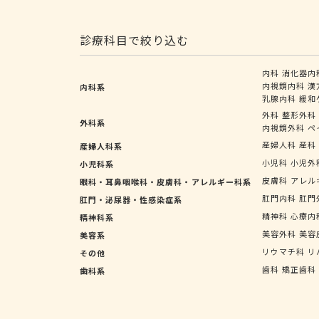
診療科目で絞り込む
内科
消化器内
内視鏡内科
漢
内科系
乳腺内科
緩和
外科
整形外科
外科系
内視鏡外科
ペ
産婦人科
産科
産婦人科系
小児科
小児外
小児科系
皮膚科
アレル
眼科・耳鼻咽喉科・皮膚科・アレルギー科系
肛門内科
肛門
肛門・泌尿器・性感染症系
精神科
心療内
精神科系
美容外科
美容
美容系
リウマチ科
リ
その他
歯科
矯正歯科
歯科系