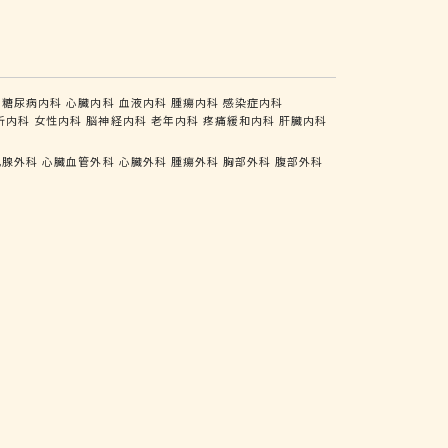
糖尿病内科
心臓内科
血液内科
腫瘍内科
感染症内科
析内科
女性内科
脳神経内科
老年内科
疼痛緩和内科
肝臓内科
乳腺外科
心臓血管外科
心臓外科
腫瘍外科
胸部外科
腹部外科