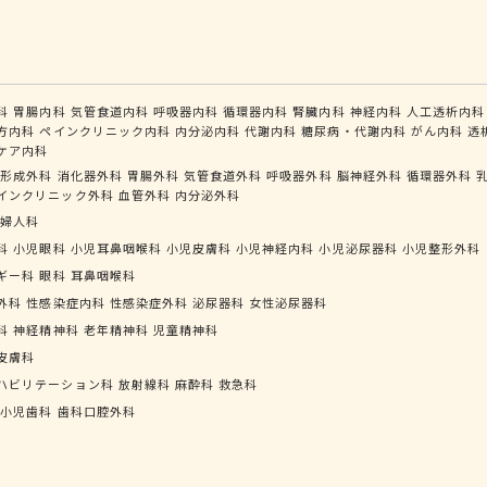
科
胃腸内科
気管食道内科
呼吸器内科
循環器内科
腎臓内科
神経内科
人工透析内科
方内科
ペインクリニック内科
内分泌内科
代謝内科
糖尿病・代謝内科
がん内科
透
ケア内科
形成外科
消化器外科
胃腸外科
気管食道外科
呼吸器外科
脳神経外科
循環器外科
インクリニック外科
血管外科
内分泌外科
婦人科
科
小児眼科
小児耳鼻咽喉科
小児皮膚科
小児神経内科
小児泌尿器科
小児整形外科
ギー科
眼科
耳鼻咽喉科
外科
性感染症内科
性感染症外科
泌尿器科
女性泌尿器科
科
神経精神科
老年精神科
児童精神科
皮膚科
ハビリテーション科
放射線科
麻酔科
救急科
小児歯科
歯科口腔外科