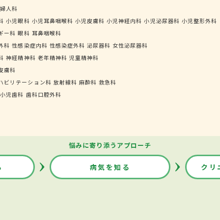
婦人科
科
小児眼科
小児耳鼻咽喉科
小児皮膚科
小児神経内科
小児泌尿器科
小児整形外科
ギー科
眼科
耳鼻咽喉科
外科
性感染症内科
性感染症外科
泌尿器科
女性泌尿器科
科
神経精神科
老年精神科
児童精神科
皮膚科
ハビリテーション科
放射線科
麻酔科
救急科
小児歯科
歯科口腔外科
悩みに寄り添うアプローチ
る
病気を知る
クリ