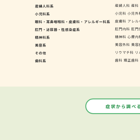
産婦人科
産科
産婦人科系
小児科
小児外
小児科系
皮膚科
アレル
眼科・耳鼻咽喉科・皮膚科・アレルギー科系
肛門内科
肛門
肛門・泌尿器・性感染症系
精神科
心療内
精神科系
美容外科
美容
美容系
リウマチ科
リ
その他
歯科
矯正歯科
歯科系
症状から調べ