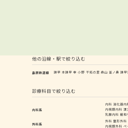
他の沿線・駅で絞り込む
諫早
本諫早
幸
小野
干拓の里
森山
釜ノ鼻
諫早
島原鉄道線
診療科目で絞り込む
内科
消化器内
内視鏡内科
漢
内科系
乳腺内科
緩和
外科
整形外科
外科系
内視鏡外科
ペ