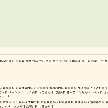
東高校
愛野
阿母崎
吾妻
古部
大正
西郷
神代
多比良
有明湯江
大三東
松尾
三会
島
科
胃腸内科
気管食道内科
呼吸器内科
循環器内科
腎臓内科
神経内科
人工透析内科
方内科
ペインクリニック内科
内分泌内科
代謝内科
糖尿病・代謝内科
がん内科
透
ケア内科
形成外科
消化器外科
胃腸外科
気管食道外科
呼吸器外科
脳神経外科
循環器外科
インクリニック外科
血管外科
内分泌外科