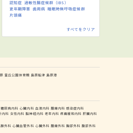
認知症
過敏性腸症候群（IBS）
更年期障害
歯周病
睡眠時無呼吸症候群
片頭痛
すべてをクリア
原
霊丘公園体育館
島原船津
島原港
糖尿病内科
心臓内科
血液内科
腫瘍内科
感染症内科
析内科
女性内科
脳神経内科
老年内科
疼痛緩和内科
肝臓内科
乳腺外科
心臓血管外科
心臓外科
腫瘍外科
胸部外科
腹部外科