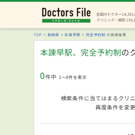
全国のドクター14,38
クリニック・病院 156,
TOP
長崎県
本諫早駅
完全予約制
の検索結果
本諫早駅、完全予約制
の
0
件中
1〜0件を表示
検索条件に当てはまるクリ
再度条件を変