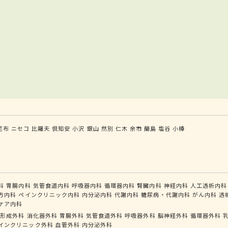
昆布
ニセコ
比羅夫
倶知安
小沢
銀山
然別
仁木
余市
蘭島
塩谷
小樽
科
胃腸内科
気管食道内科
呼吸器内科
循環器内科
腎臓内科
神経内科
人工透析内科
方内科
ペインクリニック内科
内分泌内科
代謝内科
糖尿病・代謝内科
がん内科
透
ケア内科
形成外科
消化器外科
胃腸外科
気管食道外科
呼吸器外科
脳神経外科
循環器外科
インクリニック外科
血管外科
内分泌外科