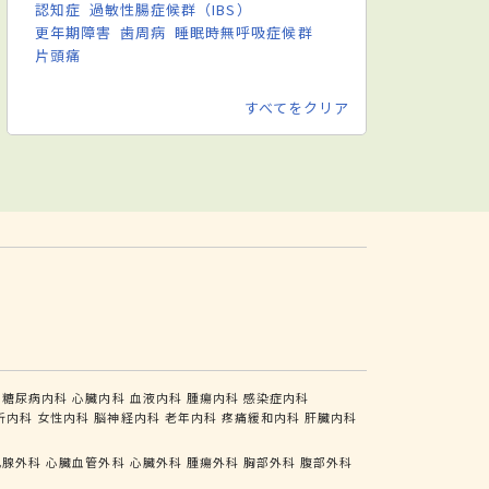
認知症
過敏性腸症候群（IBS）
更年期障害
歯周病
睡眠時無呼吸症候群
片頭痛
すべてをクリア
糖尿病内科
心臓内科
血液内科
腫瘍内科
感染症内科
析内科
女性内科
脳神経内科
老年内科
疼痛緩和内科
肝臓内科
乳腺外科
心臓血管外科
心臓外科
腫瘍外科
胸部外科
腹部外科