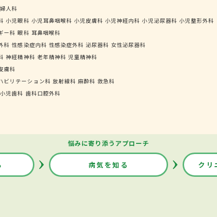
婦人科
科
小児眼科
小児耳鼻咽喉科
小児皮膚科
小児神経内科
小児泌尿器科
小児整形外科
ギー科
眼科
耳鼻咽喉科
外科
性感染症内科
性感染症外科
泌尿器科
女性泌尿器科
科
神経精神科
老年精神科
児童精神科
皮膚科
ハビリテーション科
放射線科
麻酔科
救急科
小児歯科
歯科口腔外科
悩みに寄り添うアプローチ
る
病気を知る
クリ