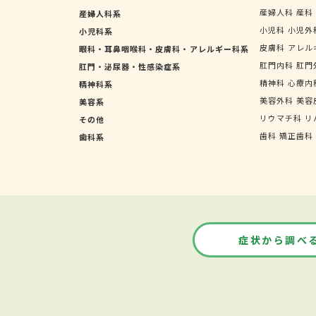
産婦人科
産科
産婦人科系
小児科
小児外
小児科系
皮膚科
アレル
眼科・耳鼻咽喉科・皮膚科・アレルギー科系
肛門内科
肛門
肛門・泌尿器・性感染症系
精神科
心療内
精神科系
美容外科
美容
美容系
リウマチ科
リ
その他
歯科
矯正歯科
歯科系
症状から調べ