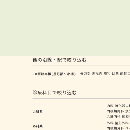
他の沿線・駅で絞り込む
長万部
黒松内
熱郛
目名
蘭越
JR函館本線(長万部～小樽)
診療科目で絞り込む
内科
消化器内
内視鏡内科
漢
内科系
乳腺内科
緩和
外科
整形外科
外科系
内視鏡外科
ペ