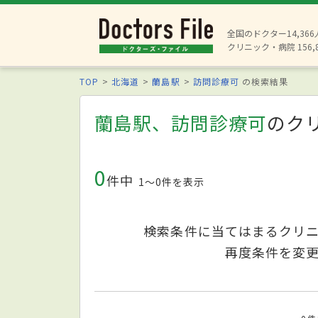
全国のドクター14,36
クリニック・病院 156,
TOP
北海道
蘭島駅
訪問診療可
の検索結果
蘭島駅、訪問診療可
のク
0
件中
1〜0件を表示
検索条件に当てはまるクリ
再度条件を変