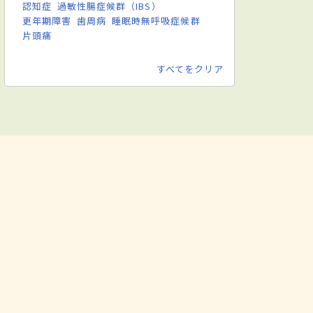
認知症
過敏性腸症候群（IBS）
更年期障害
歯周病
睡眠時無呼吸症候群
片頭痛
すべてをクリア