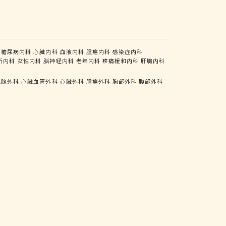
糖尿病内科
心臓内科
血液内科
腫瘍内科
感染症内科
析内科
女性内科
脳神経内科
老年内科
疼痛緩和内科
肝臓内科
乳腺外科
心臓血管外科
心臓外科
腫瘍外科
胸部外科
腹部外科