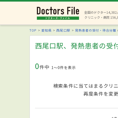
全国のドクター14,38
クリニック・病院 156,
TOP
愛知県
西尾口駅
発熱患者の受付・待合分離
西尾口駅、発熱患者の受
0
件中
1〜0件を表示
検索条件に当てはまるクリ
再度条件を変