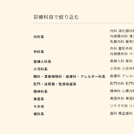
診療科目で絞り込む
内科
消化器内
内視鏡内科
漢
内科系
乳腺内科
緩和
外科
整形外科
外科系
内視鏡外科
ペ
産婦人科
産科
産婦人科系
小児科
小児外
小児科系
皮膚科
アレル
眼科・耳鼻咽喉科・皮膚科・アレルギー科系
肛門内科
肛門
肛門・泌尿器・性感染症系
精神科
心療内
精神科系
美容外科
美容
美容系
リウマチ科
リ
その他
歯科
矯正歯科
歯科系