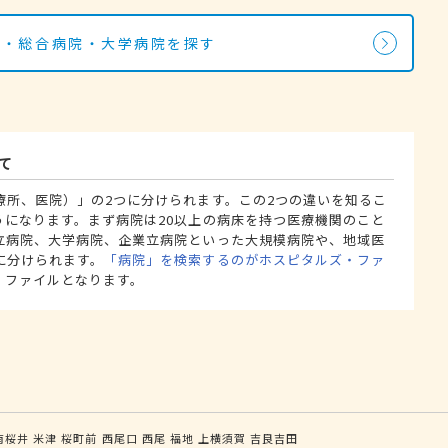
院・総合病院・大学病院を探す
て
療所、医院）」の2つに分けられます。この2つの違いを知るこ
うになります。まず病院は20以上の病床を持つ医療機関のこと
立病院、大学病院、企業立病院といった大規模病院や、地域医
に分けられます。
「病院」を検索するのがホスピタルズ・ファ
・ファイルとなります。
南桜井
米津
桜町前
西尾口
西尾
福地
上横須賀
吉良吉田