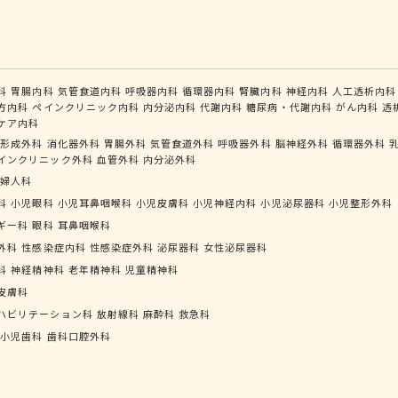
科
胃腸内科
気管食道内科
呼吸器内科
循環器内科
腎臓内科
神経内科
人工透析内科
方内科
ペインクリニック内科
内分泌内科
代謝内科
糖尿病・代謝内科
がん内科
透
ケア内科
形成外科
消化器外科
胃腸外科
気管食道外科
呼吸器外科
脳神経外科
循環器外科
インクリニック外科
血管外科
内分泌外科
婦人科
科
小児眼科
小児耳鼻咽喉科
小児皮膚科
小児神経内科
小児泌尿器科
小児整形外科
ギー科
眼科
耳鼻咽喉科
外科
性感染症内科
性感染症外科
泌尿器科
女性泌尿器科
科
神経精神科
老年精神科
児童精神科
皮膚科
ハビリテーション科
放射線科
麻酔科
救急科
小児歯科
歯科口腔外科