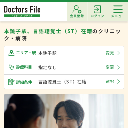
会員登録
ログイン
メニュー
本銚子駅、言語聴覚士（ST）在籍
のクリニッ
ク・病院
本銚子駅
変更
エリア・駅
診療科目
指定なし
変更
言語聴覚士（ST）在籍
選択
詳細条件