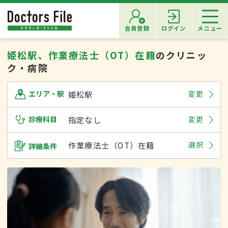
会員登録
ログイン
メニュー
姫松駅、作業療法士（OT）在籍
のクリニッ
ク・病院
姫松駅
変更
エリア・駅
診療科目
指定なし
変更
作業療法士（OT）在籍
選択
詳細条件