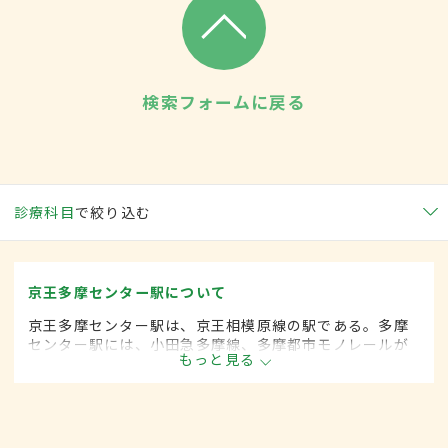
検索フォームに戻る
診療科目
で絞り込む
京王多摩センター駅について
京王多摩センター駅は、京王相模原線の駅である。多摩
センター駅には、小田急多摩線、多摩都市モノレールが
もっと見る
乗り入れており、1日の平均乗降者数は8万6000人を超え
る。駅周辺には多摩ニュータウンの中心地であり、さま
ざまな施設がある。