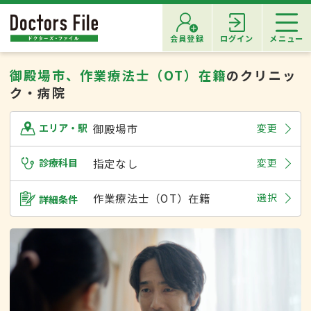
会員登録
ログイン
メニュー
御殿場市、作業療法士（OT）在籍
のクリニッ
ク・病院
御殿場市
変更
エリア・駅
診療科目
指定なし
変更
作業療法士（OT）在籍
選択
詳細条件