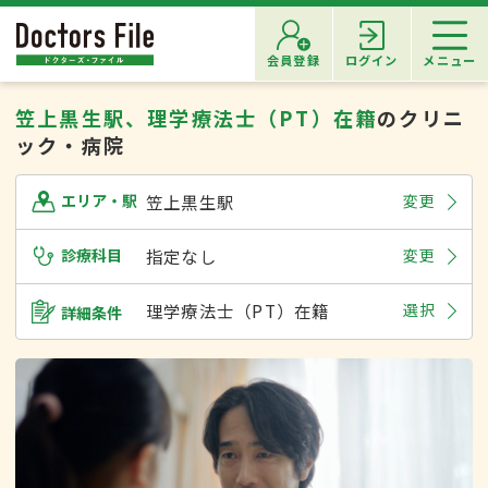
会員登録
ログイン
メニュー
笠上黒生駅、理学療法士（PT）在籍
のクリニ
ック・病院
笠上黒生駅
変更
エリア・駅
診療科目
指定なし
変更
理学療法士（PT）在籍
選択
詳細条件