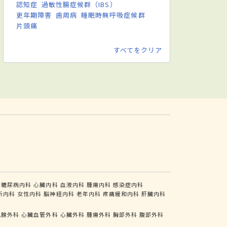
認知症
過敏性腸症候群（IBS）
更年期障害
歯周病
睡眠時無呼吸症候群
片頭痛
すべてをクリア
糖尿病内科
心臓内科
血液内科
腫瘍内科
感染症内科
析内科
女性内科
脳神経内科
老年内科
疼痛緩和内科
肝臓内科
乳腺外科
心臓血管外科
心臓外科
腫瘍外科
胸部外科
腹部外科