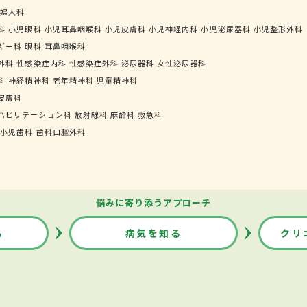
婦人科
科
小児眼科
小児耳鼻咽喉科
小児皮膚科
小児神経内科
小児泌尿器科
小児整形外科
ギー科
眼科
耳鼻咽喉科
外科
性感染症内科
性感染症外科
泌尿器科
女性泌尿器科
科
神経精神科
老年精神科
児童精神科
皮膚科
ハビリテーション科
放射線科
麻酔科
救急科
小児歯科
歯科口腔外科
悩みに寄り添うアプローチ
る
病気を知る
クリ