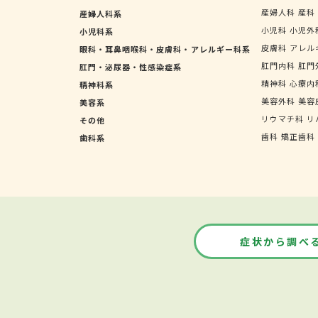
産婦人科
産科
産婦人科系
小児科
小児外
小児科系
皮膚科
アレル
眼科・耳鼻咽喉科・皮膚科・アレルギー科系
肛門内科
肛門
肛門・泌尿器・性感染症系
精神科
心療内
精神科系
美容外科
美容
美容系
リウマチ科
リ
その他
歯科
矯正歯科
歯科系
症状から調べ