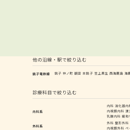
他の沿線・駅で絞り込む
銚子
仲ノ町
観音
本銚子
笠上黒生
西海鹿島
海
銚子電鉄線
診療科目で絞り込む
内科
消化器内
内視鏡内科
漢
内科系
乳腺内科
緩和
外科
整形外科
外科系
内視鏡外科
ペ