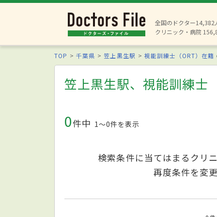
全国のドクター14,38
クリニック・病院 156,
TOP
千葉県
笠上黒生駅
視能訓練士（ORT）在籍
笠上黒生駅、視能訓練士（
0
件中
1〜0件を表示
検索条件に当てはまるクリ
再度条件を変