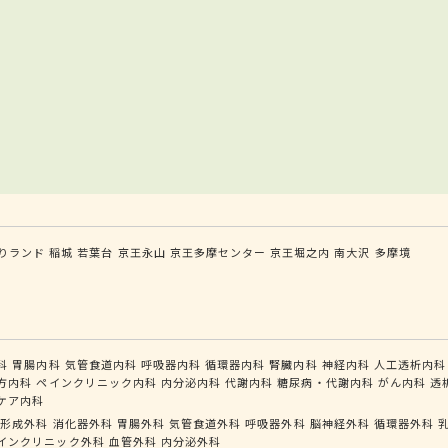
りランド
稲城
若葉台
京王永山
京王多摩センター
京王堀之内
南大沢
多摩境
科
胃腸内科
気管食道内科
呼吸器内科
循環器内科
腎臓内科
神経内科
人工透析内科
方内科
ペインクリニック内科
内分泌内科
代謝内科
糖尿病・代謝内科
がん内科
透
ケア内科
形成外科
消化器外科
胃腸外科
気管食道外科
呼吸器外科
脳神経外科
循環器外科
インクリニック外科
血管外科
内分泌外科