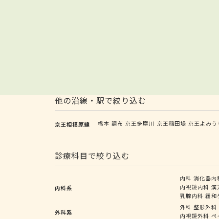
他の沿線・駅で絞り込む
橋本
調布
京王多摩川
京王稲田堤
京王よみう
京王相模原線
診療科目で絞り込む
内科
消化器内
内視鏡内科
漢
内科系
乳腺内科
緩和
外科
整形外科
外科系
内視鏡外科
ペ