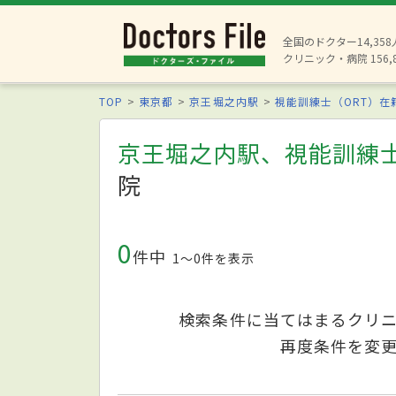
全国のドクター14,35
クリニック・病院 156,
TOP
東京都
京王堀之内駅
視能訓練士（ORT）在
京王堀之内駅、視能訓練士
院
0
件中
1〜0件を表示
検索条件に当てはまるクリ
再度条件を変