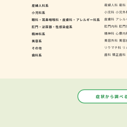
産婦人科
産科
産婦人科系
小児科
小児外
小児科系
皮膚科
アレル
眼科・耳鼻咽喉科・皮膚科・アレルギー科系
肛門内科
肛門
肛門・泌尿器・性感染症系
精神科
心療内
精神科系
美容外科
美容
美容系
リウマチ科
リ
その他
歯科
矯正歯科
歯科系
症状から調べ