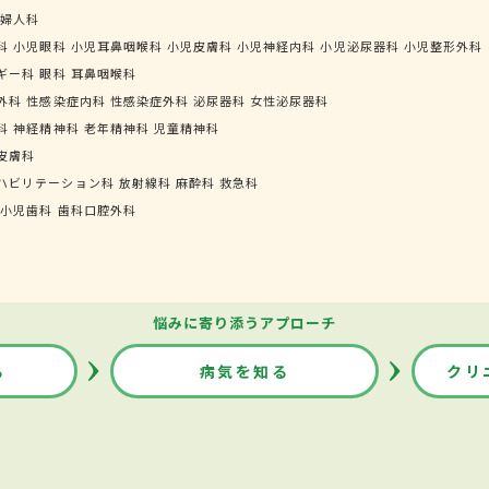
婦人科
科
小児眼科
小児耳鼻咽喉科
小児皮膚科
小児神経内科
小児泌尿器科
小児整形外科
ギー科
眼科
耳鼻咽喉科
外科
性感染症内科
性感染症外科
泌尿器科
女性泌尿器科
科
神経精神科
老年精神科
児童精神科
皮膚科
ハビリテーション科
放射線科
麻酔科
救急科
小児歯科
歯科口腔外科
悩みに寄り添うアプローチ
る
病気を知る
クリ