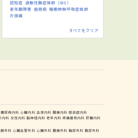
認知症
過敏性腸症候群（IBS）
更年期障害
歯周病
睡眠時無呼吸症候群
片頭痛
すべてをクリア
糖尿病内科
心臓内科
血液内科
腫瘍内科
感染症内科
析内科
女性内科
脳神経内科
老年内科
疼痛緩和内科
肝臓内科
乳腺外科
心臓血管外科
心臓外科
腫瘍外科
胸部外科
腹部外科