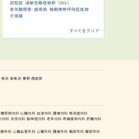
認知症
過敏性腸症候群（IBS）
更年期障害
歯周病
睡眠時無呼吸症候群
片頭痛
すべてをクリア
山
美浜
東美浜
粟野
西敦賀
糖尿病内科
心臓内科
血液内科
腫瘍内科
感染症内科
析内科
女性内科
脳神経内科
老年内科
疼痛緩和内科
肝臓内科
乳腺外科
心臓血管外科
心臓外科
腫瘍外科
胸部外科
腹部外科