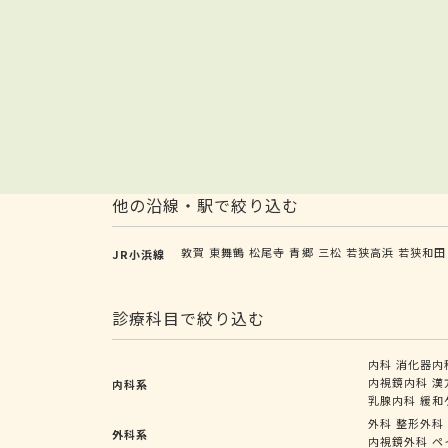
他の沿線・駅で絞り込む
敦賀
東舞鶴
松尾寺
青郷
三松
若狭高浜
若狭和田
JR小浜線
診療科目で絞り込む
内科
消化器内
内視鏡内科
漢
内科系
乳腺内科
緩和
外科
整形外科
外科系
内視鏡外科
ペ