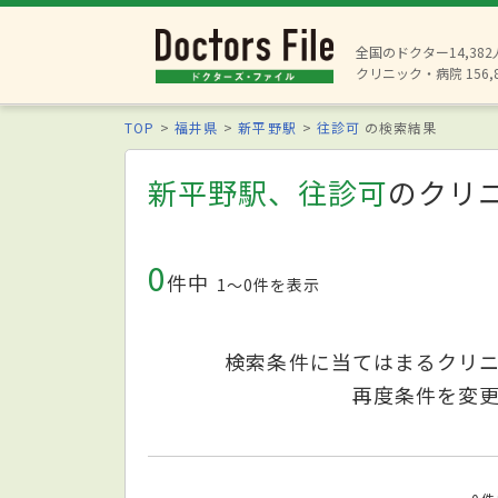
全国のドクター14,38
クリニック・病院 156,
TOP
福井県
新平野駅
往診可
の検索結果
新平野駅、往診可
のクリ
0
件中
1〜0件を表示
検索条件に当てはまるクリ
再度条件を変