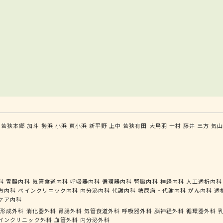
若狭本郷
加斗
勢浜
小浜
東小浜
新平野
上中
若狭有田
大鳥羽
十村
藤井
三方
気
科
胃腸内科
気管食道内科
呼吸器内科
循環器内科
腎臓内科
神経内科
人工透析内科
方内科
ペインクリニック内科
内分泌内科
代謝内科
糖尿病・代謝内科
がん内科
透
ケア内科
形成外科
消化器外科
胃腸外科
気管食道外科
呼吸器外科
脳神経外科
循環器外科
インクリニック外科
血管外科
内分泌外科