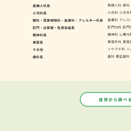
産婦人科
産科
産婦人科系
小児科
小児外
小児科系
皮膚科
アレル
眼科・耳鼻咽喉科・皮膚科・アレルギー科系
肛門内科
肛門
肛門・泌尿器・性感染症系
精神科
心療内
精神科系
美容外科
美容
美容系
リウマチ科
リ
その他
歯科
矯正歯科
歯科系
症状から調べ