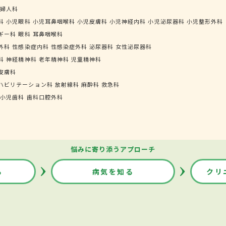
婦人科
科
小児眼科
小児耳鼻咽喉科
小児皮膚科
小児神経内科
小児泌尿器科
小児整形外科
ギー科
眼科
耳鼻咽喉科
外科
性感染症内科
性感染症外科
泌尿器科
女性泌尿器科
科
神経精神科
老年精神科
児童精神科
皮膚科
ハビリテーション科
放射線科
麻酔科
救急科
小児歯科
歯科口腔外科
悩みに寄り添うアプローチ
る
病気を知る
クリ