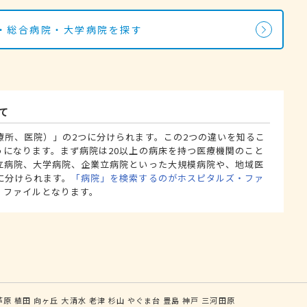
・総合病院・大学病院を探す
て
療所、医院）」の2つに分けられます。この2つの違いを知るこ
うになります。まず病院は20以上の病床を持つ医療機関のこと
立病院、大学病院、企業立病院といった大規模病院や、地域医
に分けられます。
「病院」を検索するのがホスピタルズ・ファ
・ファイルとなります。
芦原
植田
向ヶ丘
大清水
老津
杉山
やぐま台
豊島
神戸
三河田原