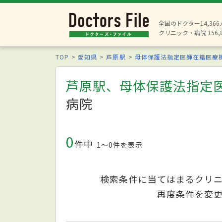
全国のドクター14,36
クリニック・病院 156,
TOP
愛知県
芦原駅
母体保護法指定医師在籍医療
芦原駅、母体保護法指定
病院
0
件中
1〜0件を表示
検索条件に当てはまるクリ
再度条件を変