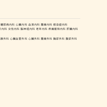
糖尿病内科
心臓内科
血液内科
腫瘍内科
感染症内科
析内科
女性内科
脳神経内科
老年内科
疼痛緩和内科
肝臓内科
乳腺外科
心臓血管外科
心臓外科
腫瘍外科
胸部外科
腹部外科