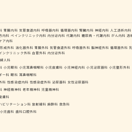
科
胃腸内科
気管食道内科
呼吸器内科
循環器内科
腎臓内科
神経内科
人工透析内科
方内科
ペインクリニック内科
内分泌内科
代謝内科
糖尿病・代謝内科
がん内科
透
ケア内科
形成外科
消化器外科
胃腸外科
気管食道外科
呼吸器外科
脳神経外科
循環器外科
インクリニック外科
血管外科
内分泌外科
婦人科
科
小児眼科
小児耳鼻咽喉科
小児皮膚科
小児神経内科
小児泌尿器科
小児整形外科
ギー科
眼科
耳鼻咽喉科
外科
性感染症内科
性感染症外科
泌尿器科
女性泌尿器科
科
神経精神科
老年精神科
児童精神科
皮膚科
ハビリテーション科
放射線科
麻酔科
救急科
小児歯科
歯科口腔外科