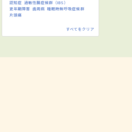
認知症
過敏性腸症候群（IBS）
更年期障害
歯周病
睡眠時無呼吸症候群
片頭痛
すべてをクリア