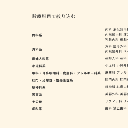
診療科目で絞り込む
内科
消化器内
内視鏡内科
漢
内科系
乳腺内科
緩和
外科
整形外科
外科系
内視鏡外科
ペ
産婦人科
産科
産婦人科系
小児科
小児外
小児科系
皮膚科
アレル
眼科・耳鼻咽喉科・皮膚科・アレルギー科系
肛門内科
肛門
肛門・泌尿器・性感染症系
精神科
心療内
精神科系
美容外科
美容
美容系
リウマチ科
リ
その他
歯科
矯正歯科
歯科系