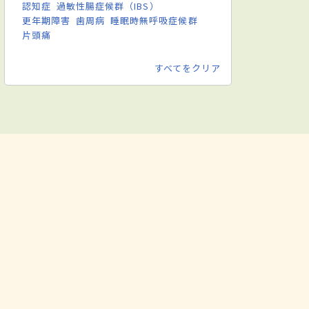
認知症
過敏性腸症候群（IBS）
更年期障害
歯周病
睡眠時無呼吸症候群
片頭痛
すべてをクリア