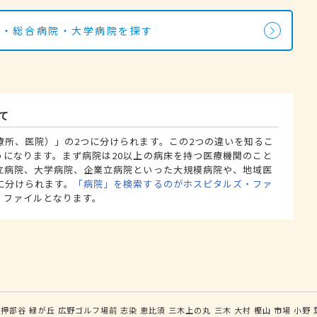
院・総合病院・大学病院を探す
て
療所、医院）」の2つに分けられます。この2つの違いを知るこ
うになります。まず病院は20以上の病床を持つ医療機関のこと
立病院、大学病院、企業立病院といった大規模病院や、地域医
に分けられます。
「病院」を検索するのがホスピタルズ・ファ
・ファイルとなります。
押部谷
緑が丘
広野ゴルフ場前
志染
恵比須
三木上の丸
三木
大村
樫山
市場
小野