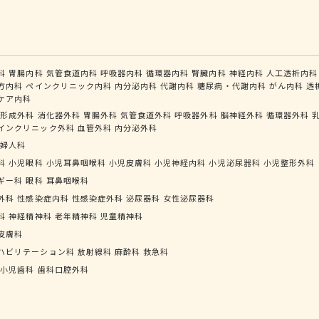
科
胃腸内科
気管食道内科
呼吸器内科
循環器内科
腎臓内科
神経内科
人工透析内科
方内科
ペインクリニック内科
内分泌内科
代謝内科
糖尿病・代謝内科
がん内科
透
ケア内科
形成外科
消化器外科
胃腸外科
気管食道外科
呼吸器外科
脳神経外科
循環器外科
インクリニック外科
血管外科
内分泌外科
婦人科
科
小児眼科
小児耳鼻咽喉科
小児皮膚科
小児神経内科
小児泌尿器科
小児整形外科
ギー科
眼科
耳鼻咽喉科
外科
性感染症内科
性感染症外科
泌尿器科
女性泌尿器科
科
神経精神科
老年精神科
児童精神科
皮膚科
ハビリテーション科
放射線科
麻酔科
救急科
小児歯科
歯科口腔外科