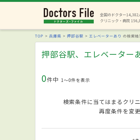
全国のドクター14,38
クリニック・病院 156,
TOP
兵庫県
押部谷駅
エレベーターあり
の検索結
押部谷駅、エレベーター
0
件中
1〜0件を表示
検索条件に当てはまるクリ
再度条件を変