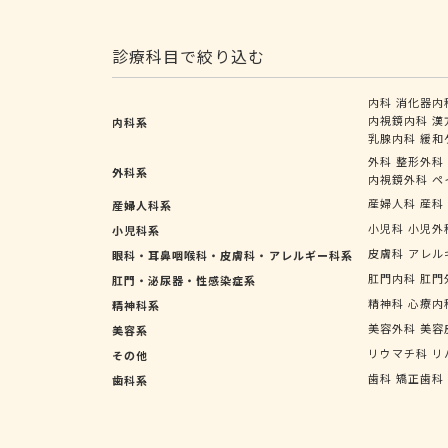
診療科目で絞り込む
内科
消化器内
内視鏡内科
漢
内科系
乳腺内科
緩和
外科
整形外科
外科系
内視鏡外科
ペ
産婦人科
産科
産婦人科系
小児科
小児外
小児科系
皮膚科
アレル
眼科・耳鼻咽喉科・皮膚科・アレルギー科系
肛門内科
肛門
肛門・泌尿器・性感染症系
精神科
心療内
精神科系
美容外科
美容
美容系
リウマチ科
リ
その他
歯科
矯正歯科
歯科系