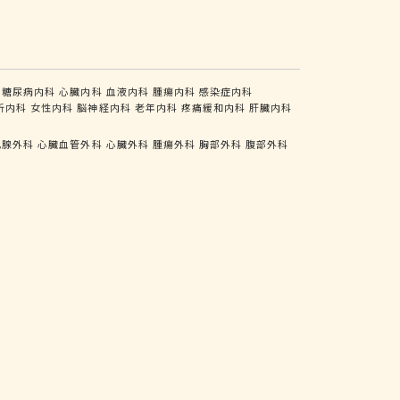
糖尿病内科
心臓内科
血液内科
腫瘍内科
感染症内科
析内科
女性内科
脳神経内科
老年内科
疼痛緩和内科
肝臓内科
乳腺外科
心臓血管外科
心臓外科
腫瘍外科
胸部外科
腹部外科