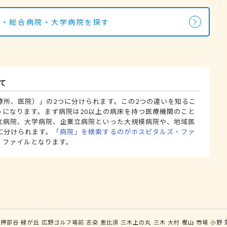
院・総合病院・大学病院を探す
て
療所、医院）」の2つに分けられます。この2つの違いを知るこ
うになります。まず病院は20以上の病床を持つ医療機関のこと
立病院、大学病院、企業立病院といった大規模病院や、地域医
に分けられます。
「病院」を検索するのがホスピタルズ・ファ
・ファイルとなります。
押部谷
緑が丘
広野ゴルフ場前
志染
恵比須
三木上の丸
三木
大村
樫山
市場
小野