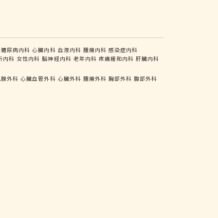
糖尿病内科
心臓内科
血液内科
腫瘍内科
感染症内科
析内科
女性内科
脳神経内科
老年内科
疼痛緩和内科
肝臓内科
乳腺外科
心臓血管外科
心臓外科
腫瘍外科
胸部外科
腹部外科