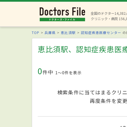
全国のドクター14,38
クリニック・病院 156,
TOP
兵庫県
恵比須駅
認知症疾患医療センター
の
恵比須駅、認知症疾患医
0
件中
1〜0件を表示
検索条件に当てはまるクリ
再度条件を変