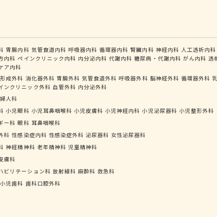
科
胃腸内科
気管食道内科
呼吸器内科
循環器内科
腎臓内科
神経内科
人工透析内科
方内科
ペインクリニック内科
内分泌内科
代謝内科
糖尿病・代謝内科
がん内科
透
ケア内科
形成外科
消化器外科
胃腸外科
気管食道外科
呼吸器外科
脳神経外科
循環器外科
インクリニック外科
血管外科
内分泌外科
婦人科
科
小児眼科
小児耳鼻咽喉科
小児皮膚科
小児神経内科
小児泌尿器科
小児整形外科
ギー科
眼科
耳鼻咽喉科
外科
性感染症内科
性感染症外科
泌尿器科
女性泌尿器科
科
神経精神科
老年精神科
児童精神科
皮膚科
ハビリテーション科
放射線科
麻酔科
救急科
小児歯科
歯科口腔外科