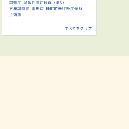
認知症
過敏性腸症候群（IBS）
更年期障害
歯周病
睡眠時無呼吸症候群
片頭痛
すべてをクリア