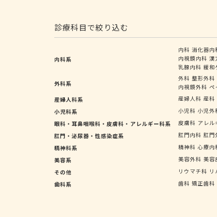
診療科目で絞り込む
内科
消化器内
内視鏡内科
漢
内科系
乳腺内科
緩和
外科
整形外科
外科系
内視鏡外科
ペ
産婦人科
産科
産婦人科系
小児科
小児外
小児科系
皮膚科
アレル
眼科・耳鼻咽喉科・皮膚科・アレルギー科系
肛門内科
肛門
肛門・泌尿器・性感染症系
精神科
心療内
精神科系
美容外科
美容
美容系
リウマチ科
リ
その他
歯科
矯正歯科
歯科系