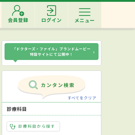
会員登録
ログイン
メニュー
「ドクターズ・ファイル」ブランドムービー
›
特設サイトにて公開中！
すべてをクリア
診療科目
診療科目から探す