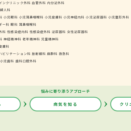
インクリニック外科
血管外科
内分泌外科
婦人科
科
小児眼科
小児耳鼻咽喉科
小児皮膚科
小児神経内科
小児泌尿器科
小児整形外科
ギー科
眼科
耳鼻咽喉科
外科
性感染症内科
性感染症外科
泌尿器科
女性泌尿器科
科
神経精神科
老年精神科
児童精神科
皮膚科
ハビリテーション科
放射線科
麻酔科
救急科
小児歯科
歯科口腔外科
悩みに寄り添うアプローチ
る
病気を知る
クリ