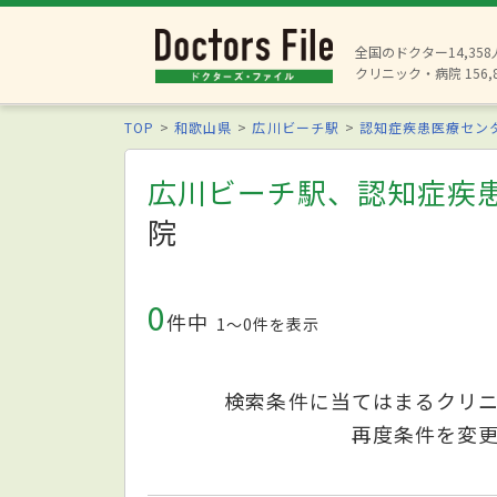
全国のドクター14,35
クリニック・病院 156,
TOP
和歌山県
広川ビーチ駅
認知症疾患医療セン
広川ビーチ駅、認知症疾
院
0
件中
1〜0件を表示
検索条件に当てはまるクリ
再度条件を変