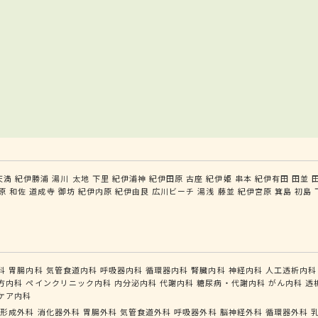
天満
紀伊勝浦
湯川
太地
下里
紀伊浦神
紀伊田原
古座
紀伊姫
串本
紀伊有田
田並
原
和佐
道成寺
御坊
紀伊内原
紀伊由良
広川ビーチ
湯浅
藤並
紀伊宮原
箕島
初島
科
胃腸内科
気管食道内科
呼吸器内科
循環器内科
腎臓内科
神経内科
人工透析内科
方内科
ペインクリニック内科
内分泌内科
代謝内科
糖尿病・代謝内科
がん内科
透
ケア内科
形成外科
消化器外科
胃腸外科
気管食道外科
呼吸器外科
脳神経外科
循環器外科