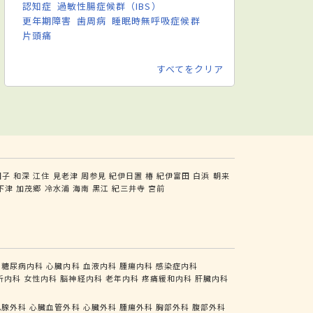
認知症
過敏性腸症候群（IBS）
更年期障害
歯周病
睡眠時無呼吸症候群
片頭痛
すべてをクリア
田子
和深
江住
見老津
周参見
紀伊日置
椿
紀伊富田
白浜
朝来
下津
加茂郷
冷水浦
海南
黒江
紀三井寺
宮前
糖尿病内科
心臓内科
血液内科
腫瘍内科
感染症内科
析内科
女性内科
脳神経内科
老年内科
疼痛緩和内科
肝臓内科
乳腺外科
心臓血管外科
心臓外科
腫瘍外科
胸部外科
腹部外科