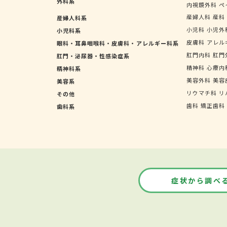
外科系
内視鏡外科
ペ
産婦人科
産科
産婦人科系
小児科
小児外
小児科系
皮膚科
アレル
眼科・耳鼻咽喉科・皮膚科・アレルギー科系
肛門内科
肛門
肛門・泌尿器・性感染症系
精神科
心療内
精神科系
美容外科
美容
美容系
リウマチ科
リ
その他
歯科
矯正歯科
歯科系
症状から調べ