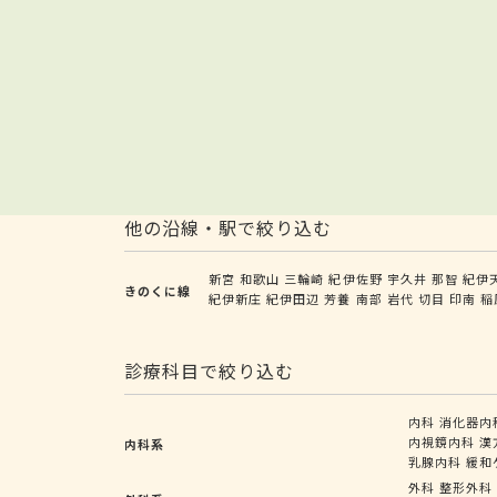
他の沿線・駅で絞り込む
新宮
和歌山
三輪崎
紀伊佐野
宇久井
那智
紀伊
きのくに線
紀伊新庄
紀伊田辺
芳養
南部
岩代
切目
印南
稲
診療科目で絞り込む
内科
消化器内
内視鏡内科
漢
内科系
乳腺内科
緩和
外科
整形外科