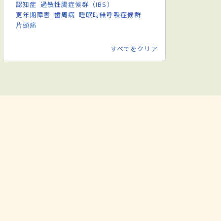
認知症
過敏性腸症候群（IBS）
更年期障害
歯周病
睡眠時無呼吸症候群
片頭痛
すべてをクリア