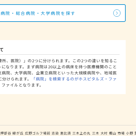
の病院・総合病院・大学病院を探す
て
療所、医院）」の2つに分けられます。この2つの違いを知るこ
うになります。まず病院は20以上の病床を持つ医療機関のこと
立病院、大学病院、企業立病院といった大規模病院や、地域医
に分けられます。
「病院」を検索するのがホスピタルズ・ファ
・ファイルとなります。
押部谷
緑が丘
広野ゴルフ場前
志染
恵比須
三木上の丸
三木
大村
樫山
市場
小野