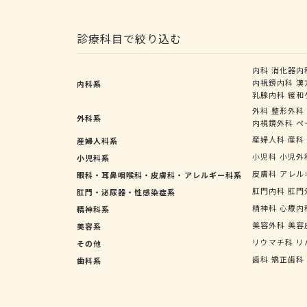
診療科目で絞り込む
内科
消化器内
内視鏡内科
漢
内科系
乳腺内科
緩和
外科
整形外科
外科系
内視鏡外科
ペ
産婦人科
産科
産婦人科系
小児科
小児外
小児科系
皮膚科
アレル
眼科・耳鼻咽喉科・皮膚科・アレルギー科系
肛門内科
肛門
肛門・泌尿器・性感染症系
精神科
心療内
精神科系
美容外科
美容
美容系
リウマチ科
リ
その他
歯科
矯正歯科
歯科系