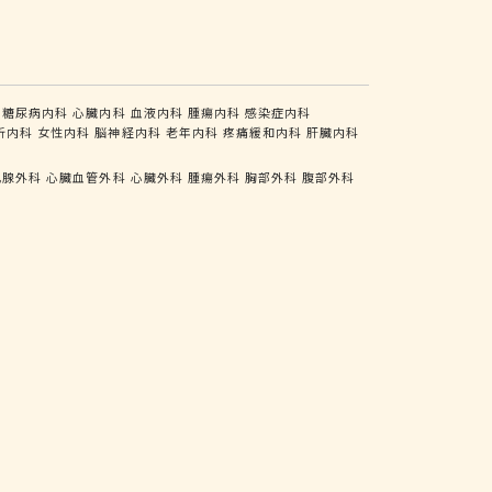
糖尿病内科
心臓内科
血液内科
腫瘍内科
感染症内科
析内科
女性内科
脳神経内科
老年内科
疼痛緩和内科
肝臓内科
乳腺外科
心臓血管外科
心臓外科
腫瘍外科
胸部外科
腹部外科