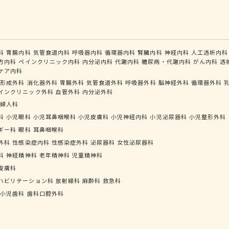
科
胃腸内科
気管食道内科
呼吸器内科
循環器内科
腎臓内科
神経内科
人工透析内科
方内科
ペインクリニック内科
内分泌内科
代謝内科
糖尿病・代謝内科
がん内科
透
ケア内科
形成外科
消化器外科
胃腸外科
気管食道外科
呼吸器外科
脳神経外科
循環器外科
インクリニック外科
血管外科
内分泌外科
婦人科
科
小児眼科
小児耳鼻咽喉科
小児皮膚科
小児神経内科
小児泌尿器科
小児整形外科
ギー科
眼科
耳鼻咽喉科
外科
性感染症内科
性感染症外科
泌尿器科
女性泌尿器科
科
神経精神科
老年精神科
児童精神科
皮膚科
ハビリテーション科
放射線科
麻酔科
救急科
小児歯科
歯科口腔外科