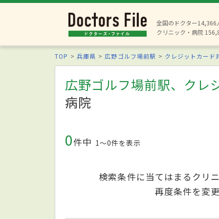
全国のドクター14,36
クリニック・病院 156,
TOP
兵庫県
広野ゴルフ場前駅
クレジットカード
広野ゴルフ場前駅、クレ
病院
0
件中
1〜0件を表示
検索条件に当てはまるクリ
再度条件を変