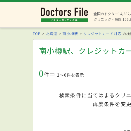
全国のドクター14,38
クリニック・病院 156,
TOP
北海道
南小樽駅
クレジットカード対応
の検
南小樽駅、クレジットカ
0
件中
1〜0件を表示
検索条件に当てはまるクリ
再度条件を変