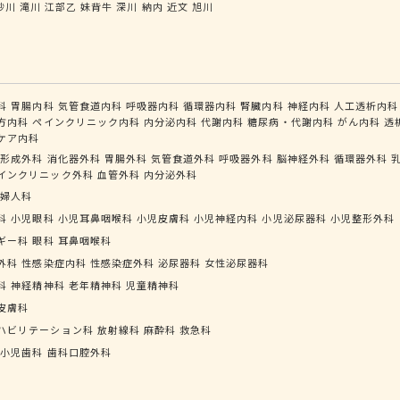
砂川
滝川
江部乙
妹背牛
深川
納内
近文
旭川
科
胃腸内科
気管食道内科
呼吸器内科
循環器内科
腎臓内科
神経内科
人工透析内科
方内科
ペインクリニック内科
内分泌内科
代謝内科
糖尿病・代謝内科
がん内科
透
ケア内科
形成外科
消化器外科
胃腸外科
気管食道外科
呼吸器外科
脳神経外科
循環器外科
インクリニック外科
血管外科
内分泌外科
婦人科
科
小児眼科
小児耳鼻咽喉科
小児皮膚科
小児神経内科
小児泌尿器科
小児整形外科
ギー科
眼科
耳鼻咽喉科
外科
性感染症内科
性感染症外科
泌尿器科
女性泌尿器科
科
神経精神科
老年精神科
児童精神科
皮膚科
ハビリテーション科
放射線科
麻酔科
救急科
小児歯科
歯科口腔外科