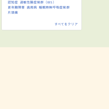
認知症
過敏性腸症候群（IBS）
更年期障害
歯周病
睡眠時無呼吸症候群
片頭痛
すべてをクリア