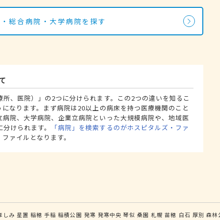
院・総合病院・大学病院を探す
て
療所、医院）」の2つに分けられます。この2つの違いを知るこ
うになります。まず病院は20以上の病床を持つ医療機関のこと
立病院、大学病院、企業立病院といった大規模病院や、地域医
に分けられます。
「病院」を検索するのがホスピタルズ・ファ
・ファイルとなります。
ほしみ
星置
稲穂
手稲
稲積公園
発寒
発寒中央
琴似
桑園
札幌
苗穂
白石
厚別
森林