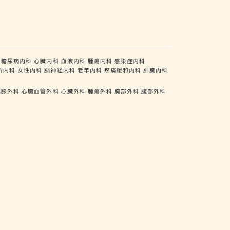
糖尿病内科
心臓内科
血液内科
腫瘍内科
感染症内科
析内科
女性内科
脳神経内科
老年内科
疼痛緩和内科
肝臓内科
乳腺外科
心臓血管外科
心臓外科
腫瘍外科
胸部外科
腹部外科