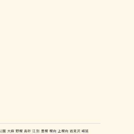
公園
大麻
野幌
高砂
江別
豊幌
幌向
上幌向
岩見沢
峰延