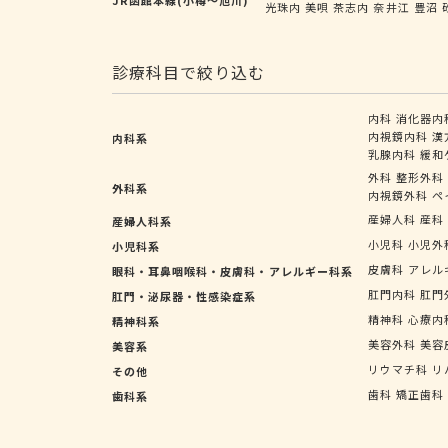
光珠内
美唄
茶志内
奈井江
豊沼
診療科目で絞り込む
内科
消化器内
内視鏡内科
漢
内科系
乳腺内科
緩和
外科
整形外科
外科系
内視鏡外科
ペ
産婦人科
産科
産婦人科系
小児科
小児外
小児科系
皮膚科
アレル
眼科・耳鼻咽喉科・皮膚科・アレルギー科系
肛門内科
肛門
肛門・泌尿器・性感染症系
精神科
心療内
精神科系
美容外科
美容
美容系
リウマチ科
リ
その他
歯科
矯正歯科
歯科系