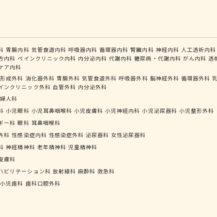
科
胃腸内科
気管食道内科
呼吸器内科
循環器内科
腎臓内科
神経内科
人工透析内科
方内科
ペインクリニック内科
内分泌内科
代謝内科
糖尿病・代謝内科
がん内科
透
ケア内科
形成外科
消化器外科
胃腸外科
気管食道外科
呼吸器外科
脳神経外科
循環器外科
インクリニック外科
血管外科
内分泌外科
婦人科
科
小児眼科
小児耳鼻咽喉科
小児皮膚科
小児神経内科
小児泌尿器科
小児整形外科
ギー科
眼科
耳鼻咽喉科
外科
性感染症内科
性感染症外科
泌尿器科
女性泌尿器科
科
神経精神科
老年精神科
児童精神科
皮膚科
ハビリテーション科
放射線科
麻酔科
救急科
小児歯科
歯科口腔外科