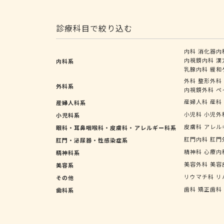
診療科目で絞り込む
内科
消化器内
内視鏡内科
漢
内科系
乳腺内科
緩和
外科
整形外科
外科系
内視鏡外科
ペ
産婦人科
産科
産婦人科系
小児科
小児外
小児科系
皮膚科
アレル
眼科・耳鼻咽喉科・皮膚科・アレルギー科系
肛門内科
肛門
肛門・泌尿器・性感染症系
精神科
心療内
精神科系
美容外科
美容
美容系
リウマチ科
リ
その他
歯科
矯正歯科
歯科系