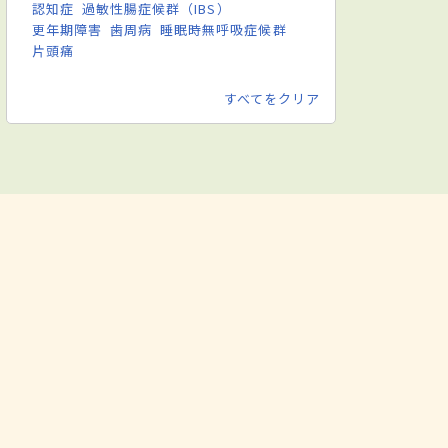
認知症
過敏性腸症候群（IBS）
更年期障害
歯周病
睡眠時無呼吸症候群
片頭痛
すべてをクリア