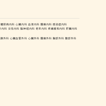
糖尿病内科
心臓内科
血液内科
腫瘍内科
感染症内科
析内科
女性内科
脳神経内科
老年内科
疼痛緩和内科
肝臓内科
乳腺外科
心臓血管外科
心臓外科
腫瘍外科
胸部外科
腹部外科