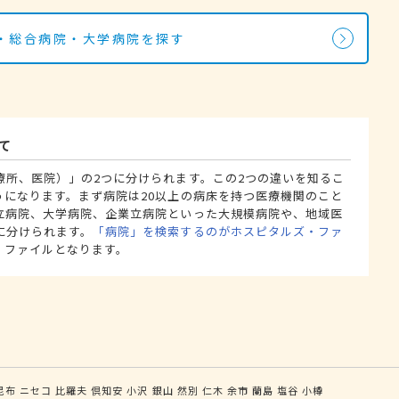
・総合病院・大学病院を探す
て
療所、医院）」の2つに分けられます。この2つの違いを知るこ
うになります。まず病院は20以上の病床を持つ医療機関のこと
立病院、大学病院、企業立病院といった大規模病院や、地域医
に分けられます。
「病院」を検索するのがホスピタルズ・ファ
・ファイルとなります。
昆布
ニセコ
比羅夫
倶知安
小沢
銀山
然別
仁木
余市
蘭島
塩谷
小樽