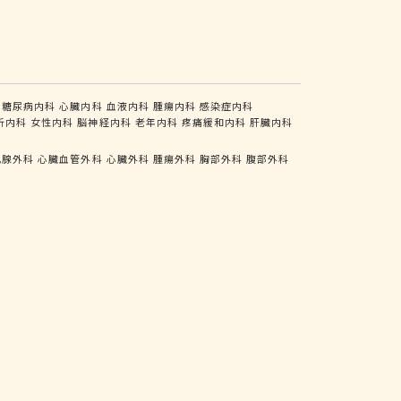
糖尿病内科
心臓内科
血液内科
腫瘍内科
感染症内科
析内科
女性内科
脳神経内科
老年内科
疼痛緩和内科
肝臓内科
乳腺外科
心臓血管外科
心臓外科
腫瘍外科
胸部外科
腹部外科