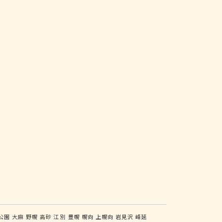
公園
大麻
野幌
高砂
江別
豊幌
幌向
上幌向
岩見沢
峰延