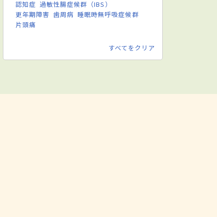
認知症
過敏性腸症候群（IBS）
更年期障害
歯周病
睡眠時無呼吸症候群
片頭痛
すべてをクリア