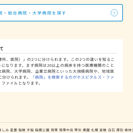
院・総合病院・大学病院を探す
て
療所、医院）」の2つに分けられます。この2つの違いを知るこ
うになります。まず病院は20以上の病床を持つ医療機関のこと
立病院、大学病院、企業立病院といった大規模病院や、地域医
に分けられます。
「病院」を検索するのがホスピタルズ・ファ
・ファイルとなります。
ほしみ
星置
稲穂
手稲
稲積公園
発寒
発寒中央
琴似
桑園
札幌
苗穂
白石
厚別
森林