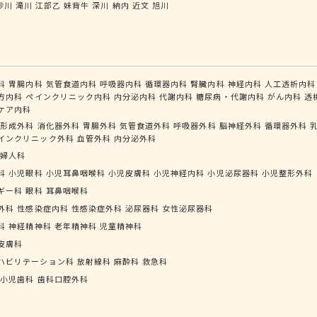
砂川
滝川
江部乙
妹背牛
深川
納内
近文
旭川
科
胃腸内科
気管食道内科
呼吸器内科
循環器内科
腎臓内科
神経内科
人工透析内科
方内科
ペインクリニック内科
内分泌内科
代謝内科
糖尿病・代謝内科
がん内科
透
ケア内科
形成外科
消化器外科
胃腸外科
気管食道外科
呼吸器外科
脳神経外科
循環器外科
インクリニック外科
血管外科
内分泌外科
婦人科
科
小児眼科
小児耳鼻咽喉科
小児皮膚科
小児神経内科
小児泌尿器科
小児整形外科
ギー科
眼科
耳鼻咽喉科
外科
性感染症内科
性感染症外科
泌尿器科
女性泌尿器科
科
神経精神科
老年精神科
児童精神科
皮膚科
ハビリテーション科
放射線科
麻酔科
救急科
小児歯科
歯科口腔外科