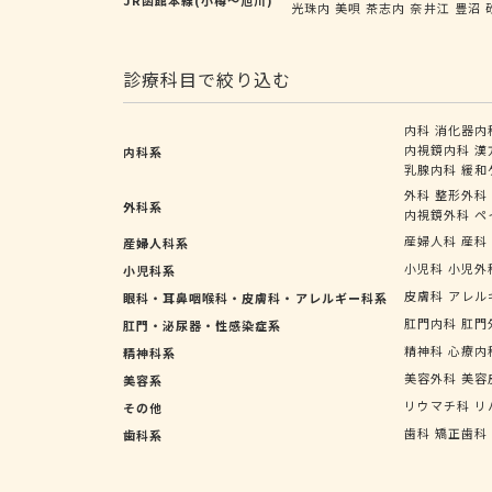
光珠内
美唄
茶志内
奈井江
豊沼
診療科目で絞り込む
内科
消化器内
内視鏡内科
漢
内科系
乳腺内科
緩和
外科
整形外科
外科系
内視鏡外科
ペ
産婦人科
産科
産婦人科系
小児科
小児外
小児科系
皮膚科
アレル
眼科・耳鼻咽喉科・皮膚科・アレルギー科系
肛門内科
肛門
肛門・泌尿器・性感染症系
精神科
心療内
精神科系
美容外科
美容
美容系
リウマチ科
リ
その他
歯科
矯正歯科
歯科系