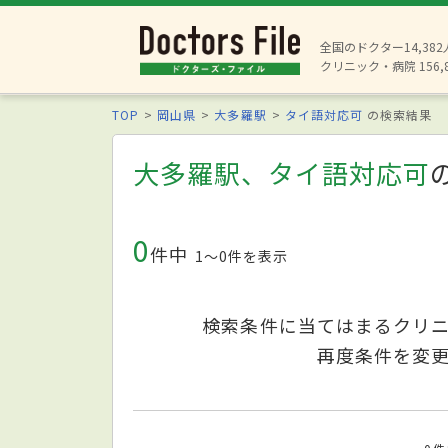
全国のドクター14,38
クリニック・病院 156,
TOP
岡山県
大多羅駅
タイ語対応可
の検索結果
大多羅駅、タイ語対応可
0
件中
1〜0件を表示
検索条件に当てはまるクリ
再度条件を変