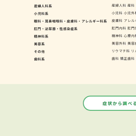
産婦人科
産科
産婦人科系
小児科
小児外
小児科系
皮膚科
アレル
眼科・耳鼻咽喉科・皮膚科・アレルギー科系
肛門内科
肛門
肛門・泌尿器・性感染症系
精神科
心療内
精神科系
美容外科
美容
美容系
リウマチ科
リ
その他
歯科
矯正歯科
歯科系
症状から調べ