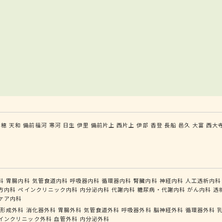
赤穂
天和
備前福河
寒河
日生
伊里
備前片上
西片上
伊部
香登
長船
邑久
大富
西大
科
胃腸内科
気管食道内科
呼吸器内科
循環器内科
腎臓内科
神経内科
人工透析内科
方内科
ペインクリニック内科
内分泌内科
代謝内科
糖尿病・代謝内科
がん内科
透
ケア内科
形成外科
消化器外科
胃腸外科
気管食道外科
呼吸器外科
脳神経外科
循環器外科
インクリニック外科
血管外科
内分泌外科