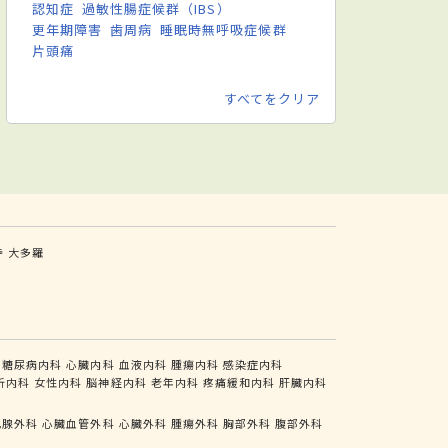
認知症
過敏性腸症候群（IBS）
更年期障害
歯周病
睡眠時無呼吸症候群
片頭痛
すべてをクリア
寺
大多羅
糖尿病内科
心臓内科
血液内科
腫瘍内科
感染症内科
析内科
女性内科
脳神経内科
老年内科
疼痛緩和内科
肝臓内科
乳腺外科
心臓血管外科
心臓外科
腫瘍外科
胸部外科
腹部外科