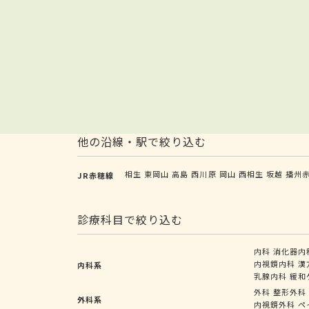
他の沿線・駅で絞り込む
相生
東岡山
高島
西川原
岡山
西相生
坂越
播州
JR赤穂線
診療科目で絞り込む
内科
消化器内
内視鏡内科
漢
内科系
乳腺内科
緩和
外科
整形外科
外科系
内視鏡外科
ペ