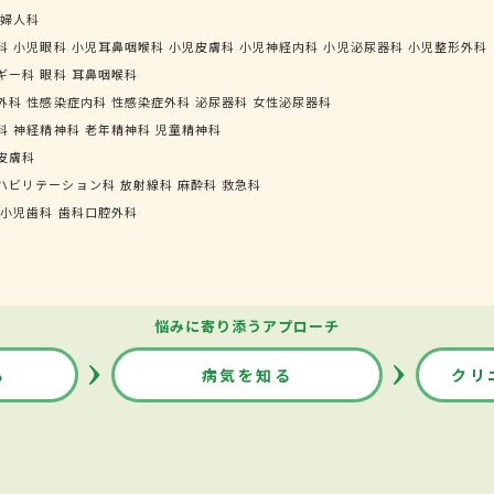
婦人科
科
小児眼科
小児耳鼻咽喉科
小児皮膚科
小児神経内科
小児泌尿器科
小児整形外科
ギー科
眼科
耳鼻咽喉科
外科
性感染症内科
性感染症外科
泌尿器科
女性泌尿器科
科
神経精神科
老年精神科
児童精神科
皮膚科
ハビリテーション科
放射線科
麻酔科
救急科
小児歯科
歯科口腔外科
悩みに寄り添うアプローチ
る
病気を知る
クリ