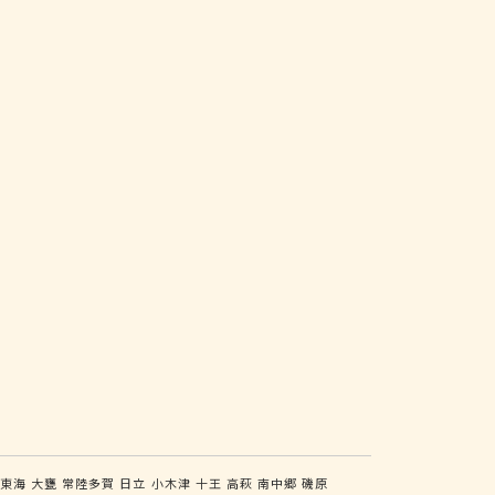
東海
大甕
常陸多賀
日立
小木津
十王
高萩
南中郷
磯原