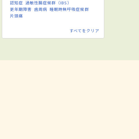
認知症
過敏性腸症候群（IBS）
更年期障害
歯周病
睡眠時無呼吸症候群
片頭痛
すべてをクリア