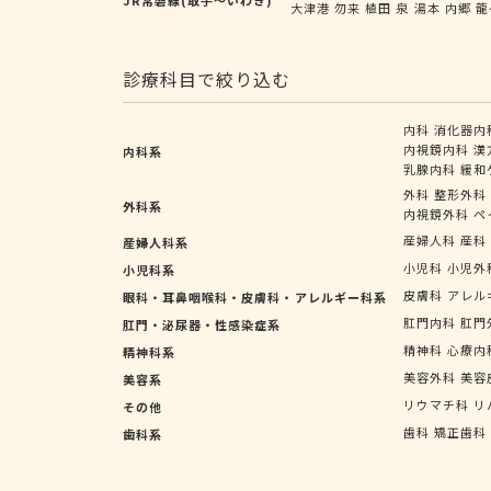
大津港
勿来
植田
泉
湯本
内郷
龍
診療科目で絞り込む
内科
消化器内
内視鏡内科
漢
内科系
乳腺内科
緩和
外科
整形外科
外科系
内視鏡外科
ペ
産婦人科
産科
産婦人科系
小児科
小児外
小児科系
皮膚科
アレル
眼科・耳鼻咽喉科・皮膚科・アレルギー科系
肛門内科
肛門
肛門・泌尿器・性感染症系
精神科
心療内
精神科系
美容外科
美容
美容系
リウマチ科
リ
その他
歯科
矯正歯科
歯科系