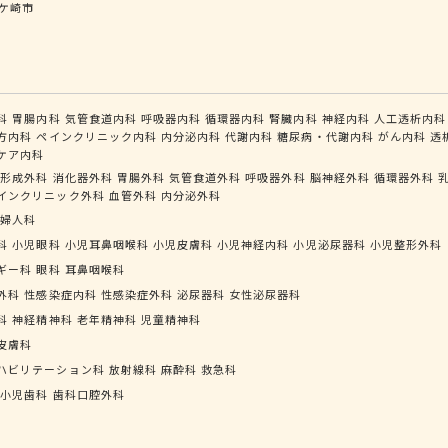
ケ崎市
科
胃腸内科
気管食道内科
呼吸器内科
循環器内科
腎臓内科
神経内科
人工透析内科
方内科
ペインクリニック内科
内分泌内科
代謝内科
糖尿病・代謝内科
がん内科
透
ケア内科
形成外科
消化器外科
胃腸外科
気管食道外科
呼吸器外科
脳神経外科
循環器外科
インクリニック外科
血管外科
内分泌外科
婦人科
科
小児眼科
小児耳鼻咽喉科
小児皮膚科
小児神経内科
小児泌尿器科
小児整形外科
ギー科
眼科
耳鼻咽喉科
外科
性感染症内科
性感染症外科
泌尿器科
女性泌尿器科
科
神経精神科
老年精神科
児童精神科
皮膚科
ハビリテーション科
放射線科
麻酔科
救急科
小児歯科
歯科口腔外科