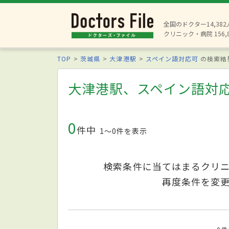
全国のドクター14,38
クリニック・病院 156,
TOP
茨城県
大津港駅
スペイン語対応可
の検索結
大津港駅、スペイン語対
0
件中
1〜0件を表示
検索条件に当てはまるクリ
再度条件を変