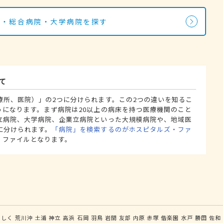
院・総合病院・大学病院を探す
て
療所、医院）」の2つに分けられます。この2つの違いを知るこ
うになります。まず病院は20以上の病床を持つ医療機関のこと
立病院、大学病院、企業立病院といった大規模病院や、地域医
に分けられます。
「病院」を検索するのがホスピタルズ・ファ
・ファイルとなります。
うしく
荒川沖
土浦
神立
高浜
石岡
羽鳥
岩間
友部
内原
赤塚
偕楽園
水戸
勝田
佐和