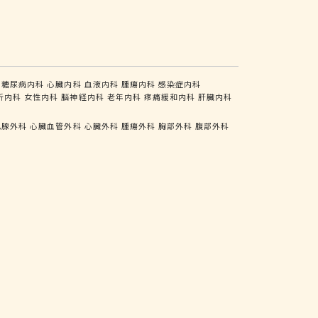
糖尿病内科
心臓内科
血液内科
腫瘍内科
感染症内科
析内科
女性内科
脳神経内科
老年内科
疼痛緩和内科
肝臓内科
乳腺外科
心臓血管外科
心臓外科
腫瘍外科
胸部外科
腹部外科