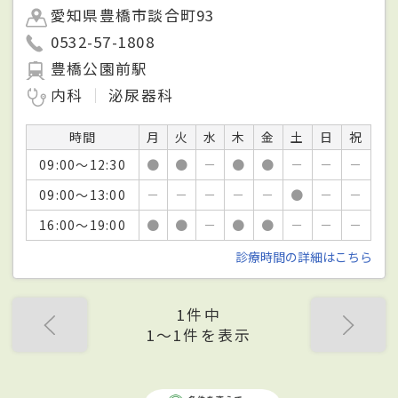
愛知県豊橋市談合町93
0532-57-1808
豊橋公園前駅
内科
泌尿器科
時間
月
火
水
木
金
土
日
祝
09:00～12:30
●
●
－
●
●
－
－
－
09:00～13:00
－
－
－
－
－
●
－
－
16:00～19:00
●
●
－
●
●
－
－
－
診療時間の詳細はこちら
1件中
1〜1件を表示