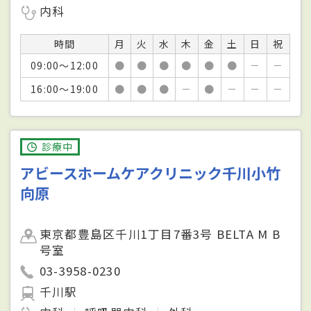
内科
時間
月
火
水
木
金
土
日
祝
09:00～12:00
●
●
●
●
●
●
－
－
16:00～19:00
●
●
●
－
●
－
－
－
診療中
アビースホームケアクリニック千川小竹
向原
東京都豊島区千川1丁目7番3号 BELTA M B
号室
03-3958-0230
千川駅