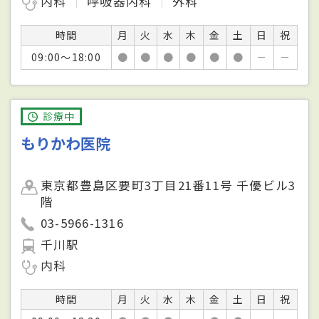
内科
呼吸器内科
外科
時間
月
火
水
木
金
土
日
祝
09:00～18:00
●
●
●
●
●
●
－
－
診療中
もりかわ医院
東京都豊島区要町3丁目21番11号 千優ビル3
階
03-5966-1316
千川駅
内科
時間
月
火
水
木
金
土
日
祝