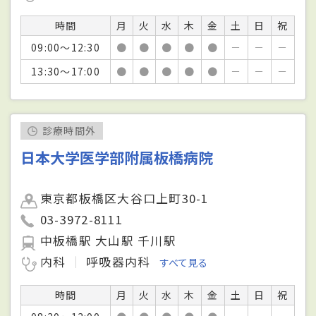
時間
月
火
水
木
金
土
日
祝
09:00～12:30
●
●
●
●
●
－
－
－
13:30～17:00
●
●
●
●
●
－
－
－
診療時間外
日本大学医学部附属板橋病院
東京都板橋区大谷口上町30-1
03-3972-8111
中板橋駅 大山駅 千川駅
内科
呼吸器内科
すべて見る
時間
月
火
水
木
金
土
日
祝