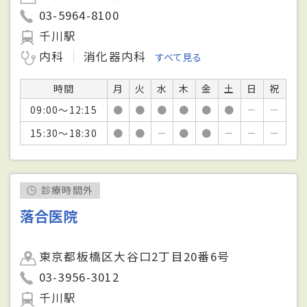
03-5964-8100
千川駅
内科
消化器内科
すべて見る
時間
月
火
水
木
金
土
日
祝
09:00～12:15
●
●
●
●
●
●
－
－
15:30～18:30
●
●
－
●
●
－
－
－
診療時間外
落合医院
東京都板橋区大谷口2丁目20番6号
03-3956-3012
千川駅