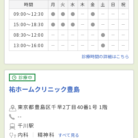
時間
月
火
水
木
金
土
日
祝
09:00～12:30
●
●
●
－
●
－
－
－
15:00～18:30
●
●
●
－
●
－
－
－
08:30～12:00
－
－
－
－
－
●
－
－
13:00～16:00
－
－
－
－
－
●
－
－
診療時間の詳細はこちら
診療中
祐ホームクリニック豊島
東京都豊島区千早2丁目40番1号 1階
--
千川駅
内科
精神科
すべて見る