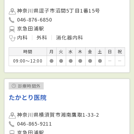
神奈川県逗子市沼間5丁目1番15号
046-876-6850
京急田浦駅
内科
外科
消化器内科
時間
月
火
水
木
金
土
日
祝
09:00～12:00
●
●
●
●
●
●
－
－
診療時間外
たかとり医院
神奈川県横須賀市湘南鷹取1-33-2
046-865-9211
京急田浦駅