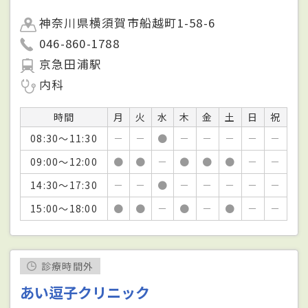
神奈川県横須賀市船越町1-58-6
046-860-1788
京急田浦駅
内科
時間
月
火
水
木
金
土
日
祝
08:30～11:30
－
－
●
－
－
－
－
－
09:00～12:00
●
●
－
●
●
●
－
－
14:30～17:30
－
－
●
－
－
－
－
－
15:00～18:00
●
●
－
●
－
●
－
－
診療時間外
あい逗子クリニック