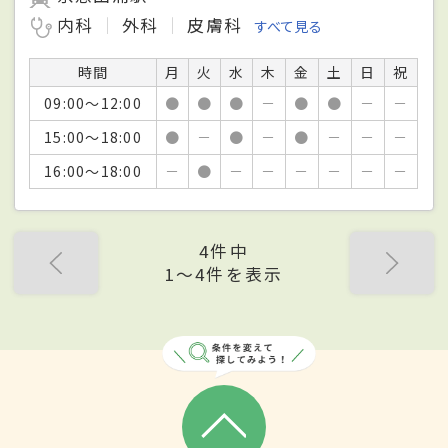
内科
外科
皮膚科
すべて見る
時間
月
火
水
木
金
土
日
祝
09:00～12:00
●
●
●
－
●
●
－
－
15:00～18:00
●
－
●
－
●
－
－
－
16:00～18:00
－
●
－
－
－
－
－
－
4件中
1〜4件を表示