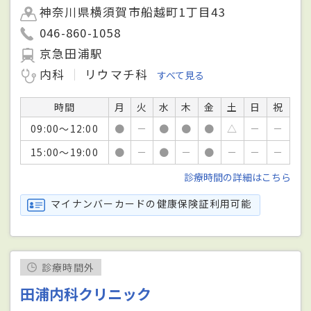
神奈川県横須賀市船越町1丁目43
046-860-1058
京急田浦駅
内科
リウマチ科
すべて見る
時間
月
火
水
木
金
土
日
祝
09:00～12:00
●
－
●
●
●
△
－
－
15:00～19:00
●
－
●
－
●
－
－
－
診療時間の詳細はこちら
マイナンバーカードの健康保険証利用可能
診療時間外
田浦内科クリニック