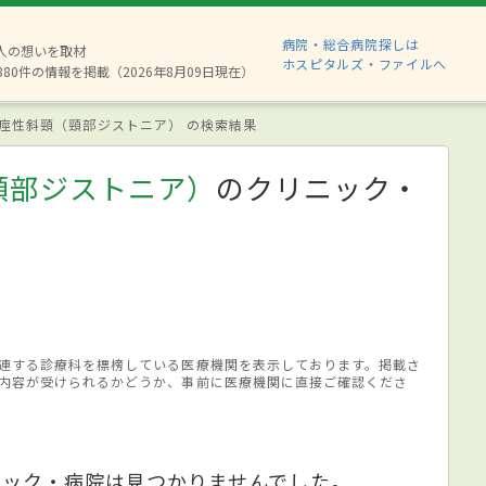
病院・総合病院探しは
2人の想いを取材
ホスピタルズ・ファイルへ
880件の情報を掲載（2026年8月09日現在）
痙性斜頸（頸部ジストニア） の検索結果
頸部ジストニア）
のクリニック・
連する診療科を標榜している医療機関を表示しております。掲載さ
内容が受けられるかどうか、事前に医療機関に直接ご確認くださ
ニック・病院は見つかりませんでした。