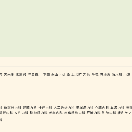
吉
苫米地
北高岩
陸奥市川
下田
向山
小川原
上北町
乙供
千曳
狩場沢
清水川
小湊
科
循環器内科
腎臓内科
神経内科
人工透析内科
糖尿病内科
心臓内科
血液内科
腫
透析内科
女性内科
脳神経内科
老年内科
疼痛緩和内科
肝臓内科
乳腺内科
緩和ケア
科