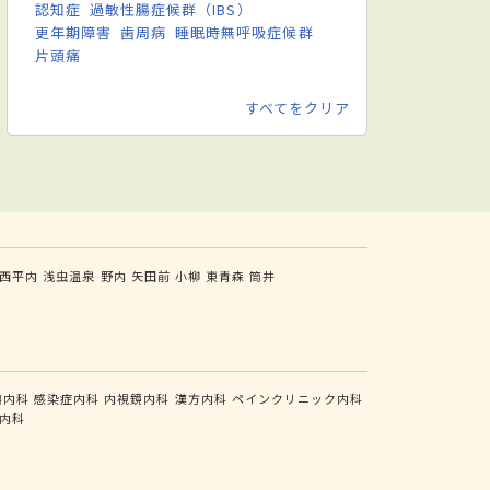
認知症
過敏性腸症候群（IBS）
更年期障害
歯周病
睡眠時無呼吸症候群
片頭痛
すべてをクリア
西平内
浅虫温泉
野内
矢田前
小柳
東青森
筒井
瘍内科
感染症内科
内視鏡内科
漢方内科
ペインクリニック内科
内科