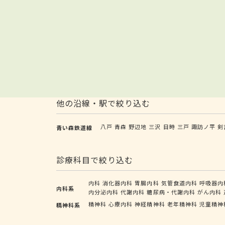
他の沿線・駅で絞り込む
八戸
青森
野辺地
三沢
目時
三戸
諏訪ノ平
剣
青い森鉄道線
診療科目で絞り込む
内科
消化器内科
胃腸内科
気管食道内科
呼吸器内
内科系
内分泌内科
代謝内科
糖尿病・代謝内科
がん内科
精神科
心療内科
神経精神科
老年精神科
児童精神
精神科系