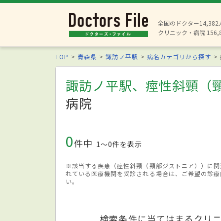
全国のドクター14,38
クリニック・病院 156,
TOP
青森県
諏訪ノ平駅
病名カテゴリから探す
諏訪ノ平駅、痙性斜頸（
病院
0
件中
1〜0件を表示
※該当する疾患（痙性斜頸（頸部ジストニア））に関
れている医療機関を受診される場合は、ご希望の診療
い。
検索条件に当てはまるクリ