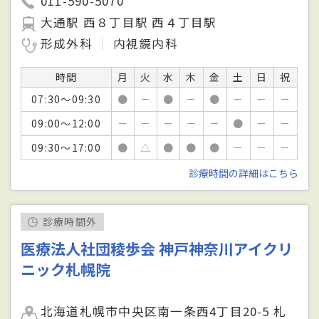
011-590-5070
大通駅 西８丁目駅 西４丁目駅
形成外科
内視鏡内科
時間
月
火
水
木
金
土
日
祝
07:30～09:30
●
－
●
－
●
－
－
－
09:00～12:00
－
－
－
－
－
●
－
－
09:30～17:00
●
△
●
●
●
－
－
－
診療時間の詳細はこちら
診療時間外
医療法人社団稜歩会 神戸神奈川アイクリ
ニック札幌院
北海道札幌市中央区南一条西4丁目20-5 札