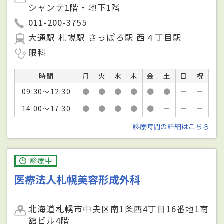
シャンテ1階・地下1階
011-200-3755
大通駅 札幌駅 さっぽろ駅 西４丁目駅
眼科
時間
月
火
水
木
金
土
日
祝
09:30～12:30
●
●
●
●
●
●
－
－
14:00～17:30
●
●
●
●
●
－
－
－
診療時間の詳細はこちら
診療中
医療法人札幌美容形成外科
北海道札幌市中央区南1条西4丁目16番地1南
舘ビル4階