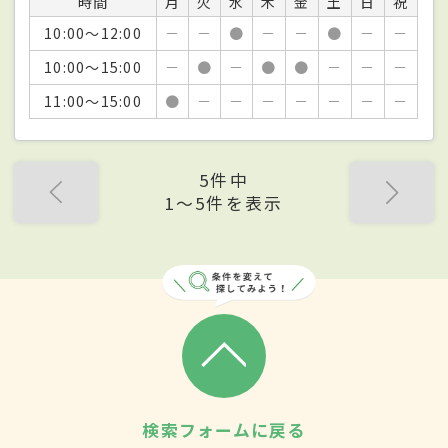
時間
月
火
水
木
金
土
日
祝
10:00～12:00
－
－
●
－
－
●
－
－
10:00～15:00
－
●
－
●
●
－
－
－
11:00～15:00
●
－
－
－
－
－
－
－
5件中
1〜5件を表示
検索フォームに戻る