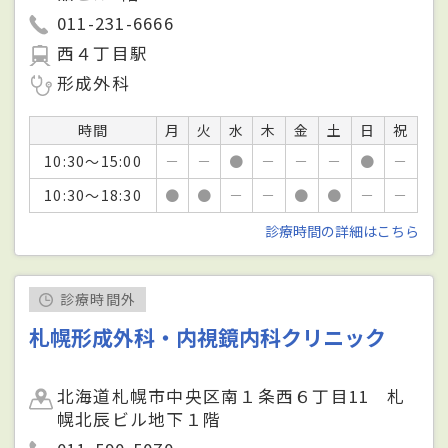
011-231-6666
西４丁目駅
形成外科
時間
月
火
水
木
金
土
日
祝
10:30～15:00
－
－
●
－
－
－
●
－
10:30～18:30
●
●
－
－
●
●
－
－
診療時間の詳細はこちら
診療時間外
札幌形成外科・内視鏡内科クリニック
北海道札幌市中央区南１条西６丁目11 札
幌北辰ビル地下１階