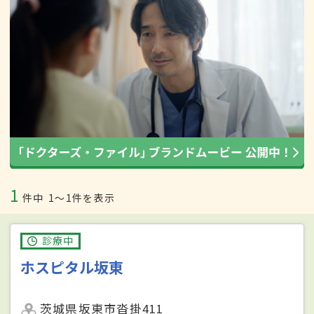
1
件中
1〜1件を表示
診療中
ホスピタル坂東
茨城県坂東市沓掛411