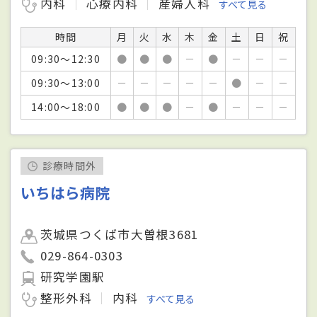
内科
心療内科
産婦人科
すべて見る
時間
月
火
水
木
金
土
日
祝
09:30～12:30
●
●
●
－
●
－
－
－
09:30～13:00
－
－
－
－
－
●
－
－
14:00～18:00
●
●
●
－
●
－
－
－
診療時間外
いちはら病院
茨城県つくば市大曽根3681
029-864-0303
研究学園駅
整形外科
内科
すべて見る