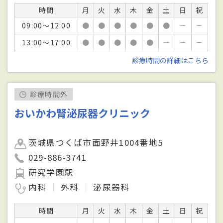
時間
月
火
水
木
金
土
日
祝
09:00～12:00
●
●
●
●
●
●
－
－
13:00～17:00
●
●
●
●
●
－
－
－
診療時間の詳細はこちら
診療時間外
おいかわ腎泌尿器クリニック
茨城県つくば市面野井1004番地5
029-886-3741
研究学園駅
内科
外科
泌尿器科
時間
月
火
水
木
金
土
日
祝