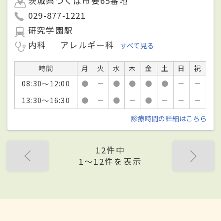
茨城県つくば市要65番地
029-877-1221
研究学園駅
内科
アレルギー科
すべて見る
時間
月
火
水
木
金
土
日
祝
08:30～12:00
●
－
●
●
●
●
－
－
13:30～16:30
●
－
●
－
●
－
－
－
診療時間の詳細はこちら
12件中
1〜12件を表示