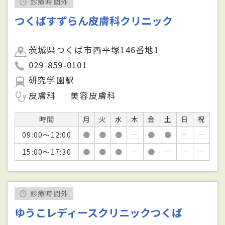
診療時間外
つくばすずらん皮膚科クリニック
茨城県つくば市西平塚146番地1
029-859-0101
研究学園駅
皮膚科
美容皮膚科
時間
月
火
水
木
金
土
日
祝
09:00～12:00
●
●
●
－
●
●
－
－
15:00～17:30
●
●
●
－
●
－
－
－
診療時間外
ゆうこレディースクリニックつくば