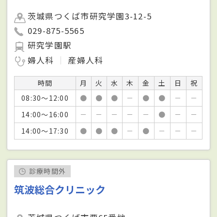
茨城県つくば市研究学園3-12-5
029-875-5565
研究学園駅
婦人科
産婦人科
時間
月
火
水
木
金
土
日
祝
08:30～12:00
●
●
●
－
●
●
－
－
14:00～16:00
－
－
－
－
－
●
－
－
14:00～17:30
●
●
●
－
●
－
－
－
診療時間外
筑波総合クリニック