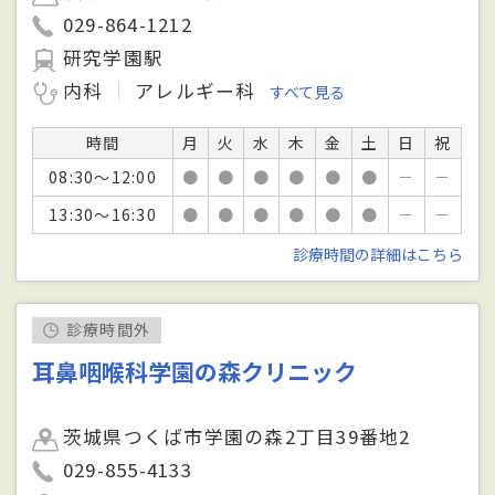
029-864-1212
研究学園駅
内科
アレルギー科
すべて見る
時間
月
火
水
木
金
土
日
祝
08:30～12:00
●
●
●
●
●
●
－
－
13:30～16:30
●
●
●
●
●
●
－
－
診療時間の詳細はこちら
診療時間外
耳鼻咽喉科学園の森クリニック
茨城県つくば市学園の森2丁目39番地2
029-855-4133