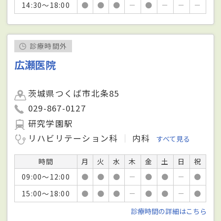
14:30～18:00
●
●
●
－
●
－
－
－
診療時間外
広瀬医院
茨城県つくば市北条85
029-867-0127
研究学園駅
リハビリテーション科
内科
すべて見る
時間
月
火
水
木
金
土
日
祝
09:00～12:00
●
●
●
－
●
●
－
●
15:00～18:00
●
●
●
－
●
●
－
●
診療時間の詳細はこちら