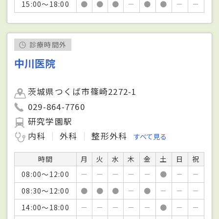
15:00～18:00
●
●
●
－
●
●
－
－
診療時間外
中川医院
茨城県つくば市篠崎2272-1
029-864-7760
研究学園駅
内科
外科
整形外科
すべて見る
時間
月
火
水
木
金
土
日
祝
08:00～12:00
－
－
－
－
－
●
－
－
08:30～12:00
●
●
●
－
●
－
－
－
14:00～18:00
－
－
－
－
－
●
－
－