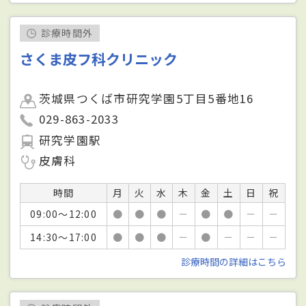
診療時間外
さくま皮フ科クリニック
茨城県つくば市研究学園5丁目5番地16
029-863-2033
研究学園駅
皮膚科
時間
月
火
水
木
金
土
日
祝
09:00～12:00
●
●
●
－
●
●
－
－
14:30～17:00
●
●
●
－
●
－
－
－
診療時間の詳細はこちら