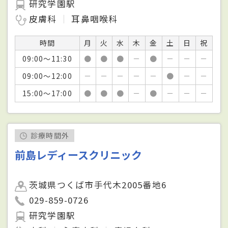
研究学園駅
皮膚科
耳鼻咽喉科
時間
月
火
水
木
金
土
日
祝
09:00～11:30
●
●
●
－
●
－
－
－
09:00～12:00
－
－
－
－
－
●
－
－
15:00～17:00
●
●
●
－
●
－
－
－
診療時間外
前島レディースクリニック
茨城県つくば市手代木2005番地6
029-859-0726
研究学園駅