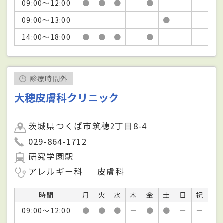
09:00～12:00
●
●
●
－
●
－
－
－
09:00～13:00
－
－
－
－
－
●
－
－
14:00～18:00
●
●
●
－
●
－
－
－
診療時間外
大穂皮膚科クリニック
茨城県つくば市筑穂2丁目8-4
029-864-1712
研究学園駅
アレルギー科
皮膚科
時間
月
火
水
木
金
土
日
祝
09:00～12:00
●
●
●
－
●
●
－
－