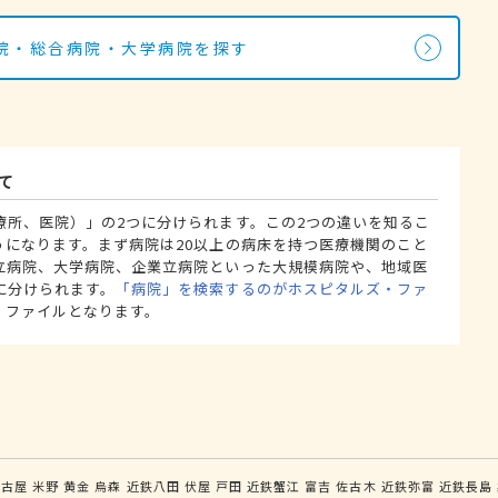
院・総合病院・大学病院を探す
て
療所、医院）」の2つに分けられます。この2つの違いを知るこ
うになります。まず病院は20以上の病床を持つ医療機関のこと
立病院、大学病院、企業立病院といった大規模病院や、地域医
に分けられます。
「病院」を検索するのがホスピタルズ・ファ
・ファイルとなります。
名古屋
米野
黄金
烏森
近鉄八田
伏屋
戸田
近鉄蟹江
富吉
佐古木
近鉄弥富
近鉄長島