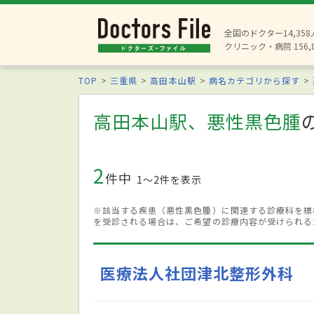
全国のドクター14,35
クリニック・病院 156,
TOP
三重県
高田本山駅
病名カテゴリから探す
高田本山駅、悪性黒色腫
2
件中
1〜2件を表示
※該当する疾患（悪性黒色腫）に関連する診療科を標
を受診される場合は、ご希望の診療内容が受けられる
医療法人社団津北整形外科