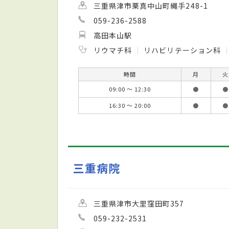
三重県津市栗真中山町縄手248-1
059-236-2588
高田本山駅
リウマチ科
リハビリテーション科
時間
月
火
09:00 ～ 12:30
●
●
16:30 ～ 20:00
●
●
三重病院
三重県津市大里窪田町357
059-232-2531