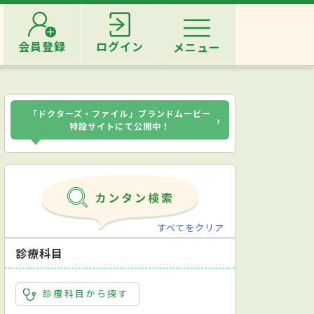
会員登録
ログイン
メニュー
「ドクターズ・ファイル」ブランドムービー
›
特設サイトにて公開中！
すべてをクリア
診療科目
診療科目から探す