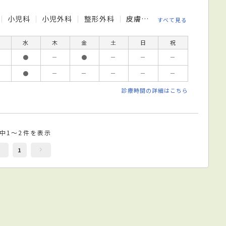
小児科
小児外科
整形外科
皮膚科
眼科
リハビリ
すべて見る
水
木
金
土
日
祝
●
－
●
－
－
－
●
－
－
－
－
－
診療時間の詳細はこちら
件中1～2件を表示
1