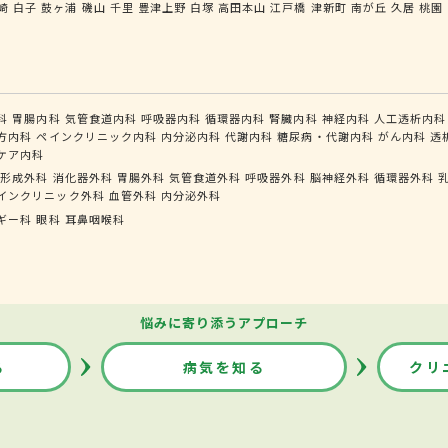
崎
白子
鼓ヶ浦
磯山
千里
豊津上野
白塚
高田本山
江戸橋
津新町
南が丘
久居
桃園
科
胃腸内科
気管食道内科
呼吸器内科
循環器内科
腎臓内科
神経内科
人工透析内科
方内科
ペインクリニック内科
内分泌内科
代謝内科
糖尿病・代謝内科
がん内科
透
ケア内科
形成外科
消化器外科
胃腸外科
気管食道外科
呼吸器外科
脳神経外科
循環器外科
インクリニック外科
血管外科
内分泌外科
ギー科
眼科
耳鼻咽喉科
悩みに寄り添うアプローチ
る
病気を知る
クリ