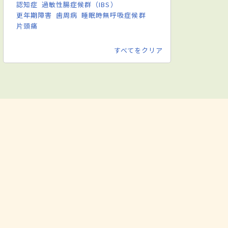
認知症
過敏性腸症候群（IBS）
更年期障害
歯周病
睡眠時無呼吸症候群
片頭痛
すべてをクリア