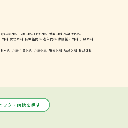
糖尿病内科
心臓内科
血液内科
腫瘍内科
感染症内科
析内科
女性内科
脳神経内科
老年内科
疼痛緩和内科
肝臓内科
乳腺外科
心臓血管外科
心臓外科
腫瘍外科
胸部外科
腹部外科
ニック・病院を探す