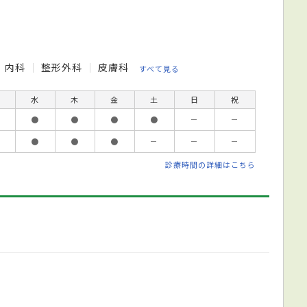
内科
整形外科
皮膚科
すべて見る
水
木
金
土
日
祝
●
●
●
●
－
－
●
●
●
－
－
－
診療時間の詳細はこちら