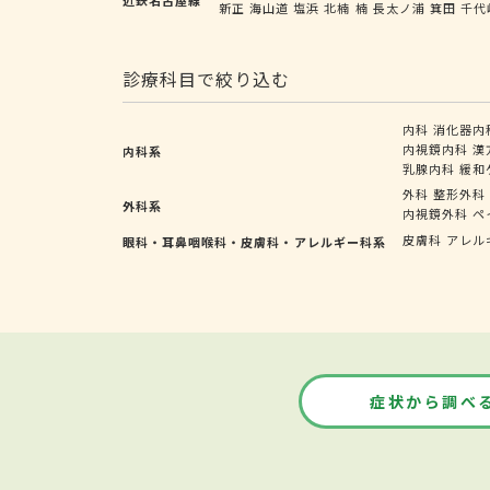
新正
海山道
塩浜
北楠
楠
長太ノ浦
箕田
千代
診療科目で絞り込む
内科
消化器内
内視鏡内科
漢
内科系
乳腺内科
緩和
外科
整形外科
外科系
内視鏡外科
ペ
皮膚科
アレル
眼科・耳鼻咽喉科・皮膚科・アレルギー科系
症状から調べ