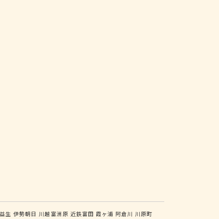
益生
伊勢朝日
川越富洲原
近鉄富田
霞ヶ浦
阿倉川
川原町