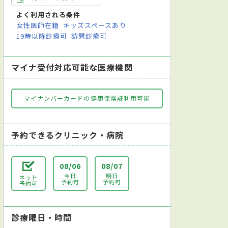
よく利用される条件
テーション科
放射線科
歯科口腔外科
麻酔科
糖尿病・内
女性医師在籍
キッズスペースあり
19時以降診療可
訪問診療可
マイナ受付対応可能な医療機関
マイナンバーカードの健康保険証利用可能
予約できるクリニック・病院
08/06
08/07
今日
明日
ネット
予約可
予約可
予約可
診療曜日・時間